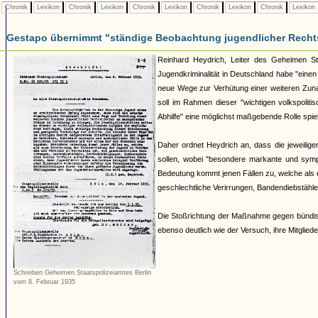
Chronik
Lexikon
Chronik
Lexikon
Chronik
Lexikon
Chronik
Lexikon
Chronik
Lexikon
Gestapo übernimmt "ständige Beobachtung jugendlicher Recht
Reinhard Heydrich, Leiter des Geheimen Staat
Jugendkriminalität in Deutschland habe "ein
neue Wege zur Verhütung einer weiteren Zuna
soll im Rahmen dieser "wichtigen volkspolit
Abhilfe" eine möglichst maßgebende Rolle spie
Daher ordnet Heydrich an, dass die jeweiligen
sollen, wobei "besondere markante und symp
Bedeutung kommt jenen Fällen zu, welche als 
geschlechtliche Verirrungen, Bandendiebstähl
Die Stoßrichtung der Maßnahme gegen bündis
ebenso deutlich wie der Versuch, ihre Mitgliede
Schreiben Geheimen Staatspolizeiamtes Berlin
vom 8. Februar 1935