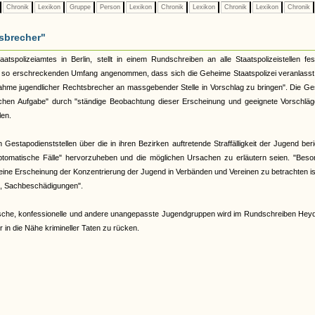
Chronik
Lexikon
Gruppe
Person
Lexikon
Chronik
Lexikon
Chronik
Lexikon
Chronik
sbrecher"
spolizeiamtes in Berlin, stellt in einem Rundschreiben an alle Staatspolizeistellen fes
en so erschreckenden Umfang angenommen, dass sich die Geheime Staatspolizei veranlasst 
hme jugendlicher Rechtsbrecher an massgebender Stelle in Vorschlag zu bringen". Die Ge
ischen Aufgabe" durch "ständige Beobachtung dieser Erscheinung und geeignete Vorschläg
len.
 Gestapodienststellen über die in ihren Bezirken auftretende Straffälligkeit der Jugend ber
tomatische Fälle" hervorzuheben und die möglichen Ursachen zu erläutern seien. "Beso
eine Erscheinung der Konzentrierung der Jugend in Verbänden und Vereinen zu betrachten is
e, Sachbeschädigungen".
che, konfessionelle und andere unangepasste Jugendgruppen wird im Rundschreiben Heyd
r in die Nähe krimineller Taten zu rücken.