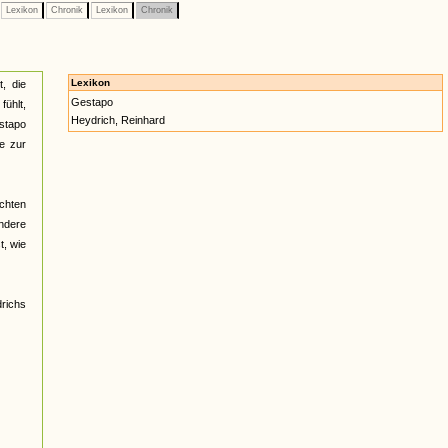
Lexikon
Chronik
Lexikon
Chronik
Lexikon
t, die
Gestapo
fühlt,
Heydrich, Reinhard
stapo
e zur
ichten
ndere
t, wie
richs