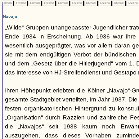
Chronik
Lexikon
Chronik
Lexikon
Chronik
Lexikon
Chronik
Lexikon
Chronik
Lexikon
Navajo
„Wilde“ Gruppen unangepasster Jugendlicher trate
Ende 1934 in Erscheinung. Ab 1936 war ihre 
wesentlich ausgeprägter, was vor allem daran ge
sie mit dem endgültigen Verbot der bündischen
und dem „Gesetz über die Hitlerjugend“ vom 1. 
das Interesse von HJ-Streifendienst und Gestapo 
Ihren Höhepunkt erlebten die Kölner „Navajo“-Gr
gesamte Stadtgebiet verteilten, im Jahr 1937. Di
festen organisatorischen Hintergrund zu konstru
„Organisation“ durch Razzien und zahlreiche F
die „Navajos“ seit 1938 kaum noch Erwähn
auszugehen, dass dieses Vorhaben zumindes