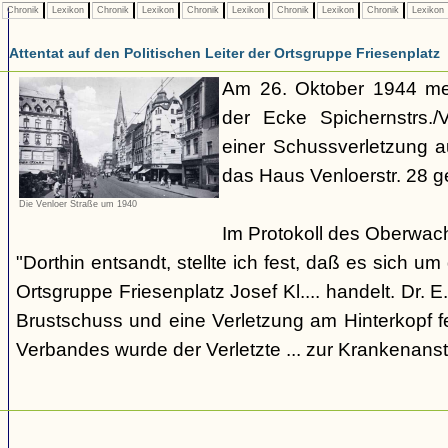
Chronik
Lexikon
Chronik
Lexikon
Chronik
Lexikon
Chronik
Lexikon
Chronik
Lexikon
Attentat auf den Politischen Leiter der Ortsgruppe Friesenplatz
Am 26. Oktober 1944 mel
der Ecke Spichernstrs./
einer Schussverletzung 
das Haus Venloerstr. 28 g
Die Venloer Straße um 1940
Im Protokoll des Oberwach
"Dorthin entsandt, stellte ich fest, daß es sich um
Ortsgruppe Friesenplatz Josef Kl.... handelt. Dr. E.
Brustschuss und eine Verletzung am Hinterkopf f
Verbandes wurde der Verletzte ... zur Krankenanst