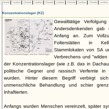
Chronik
Lexikon
Chronik
Lexikon
Chronik
Lexikon
Chronik
Lexikon
Chronik
Lexikon
Konzentrationslager (KZ)
Gewalttätige Verfolgun
Andersdenkenden gab 
Anfang an. Zum Vollzug
Folterstätten in Ke
Stammlokalen von SA u
Die Konzentrationslager und ihre Außenlager
Verbrechens und "wilden 
der Konzentrationslager (wie z.B. das in Dacha
politische Gegner und rassisch Verfemte in
wurden. Hinter diesem Begriff verbirgt sich
unmenschliche Behandlung und schier grenz
Inhaftierten.
Anfangs wurden Menschen vereinzelt, später sys