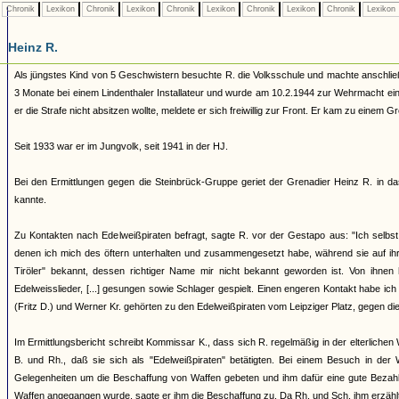
Chronik
Lexikon
Chronik
Lexikon
Chronik
Lexikon
Chronik
Lexikon
Chronik
Lexikon
Heinz R.
Als jüngstes Kind von 5 Geschwistern besuchte R. die Volksschule und machte anschließe
3 Monate bei einem Lindenthaler Installateur und wurde am 10.2.1944 zur Wehrmacht e
er die Strafe nicht absitzen wollte, meldete er sich freiwillig zur Front. Er kam zu einem
Seit 1933 war er im Jungvolk, seit 1941 in der HJ.
Bei den Ermittlungen gegen die Steinbrück-Gruppe geriet der Grenadier Heinz R. in da
kannte.
Zu Kontakten nach Edelweißpiraten befragt, sagte R. vor der Gestapo aus: "Ich selbst
denen ich mich des öftern unterhalten und zusammengesetzt habe, während sie auf ihre
Tiröler" bekannt, dessen richtiger Name mir nicht bekannt geworden ist. Von ihnen 
Edelweisslieder, [...] gesungen sowie Schlager gespielt. Einen engeren Kontakt habe ich
(Fritz D.) und Werner Kr. gehörten zu den Edelweißpiraten vom Leipziger Platz, gegen di
Im Ermittlungsbericht schreibt Kommissar K., dass sich R. regelmäßig in der elterlich
B. und Rh., daß sie sich als "Edelweißpiraten" betätigten. Bei einem Besuch in der
Gelegenheiten um die Beschaffung von Waffen gebeten und ihm dafür eine gute Bezahlu
Waffen angegangen wurde, sagte er ihm die Beschaffung zu. Da Rh. und Sch. ihm erzählte