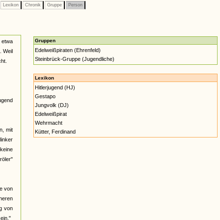
Lexikon
Chronik
Gruppe
Person
Gruppen
n etwa
Edelweißpiraten (Ehrenfeld)
. Weil
Steinbrück-Gruppe (Jugendliche)
ht.
Lexikon
Hitlerjugend (HJ)
Gestapo
jugend
Jungvolk (DJ)
Edelweißpirat
Wehrmacht
n, mit
Kütter, Ferdinand
linker
keine
röler"
te von
heren
ng von
ein."