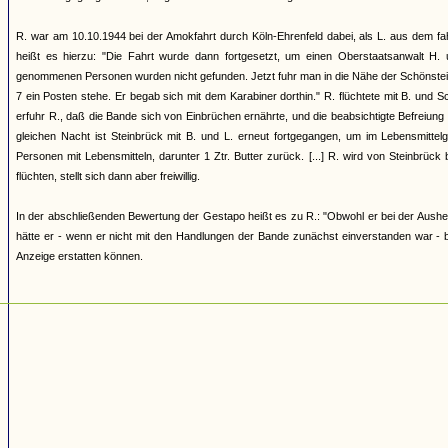
R. war am 10.10.1944 bei der Amokfahrt durch Köln-Ehrenfeld dabei, als L. aus dem f
heißt es hierzu: "Die Fahrt wurde dann fortgesetzt, um einen Oberstaatsanwalt H.
genommenen Personen wurden nicht gefunden. Jetzt fuhr man in die Nähe der Schönsteins
7 ein Posten stehe. Er begab sich mit dem Karabiner dorthin." R. flüchtete mit B. und 
erfuhr R., daß die Bande sich von Einbrüchen ernährte, und die beabsichtigte Befreiung de
gleichen Nacht ist Steinbrück mit B. und L. erneut fortgegangen, um im Lebensmitte
Personen mit Lebensmitteln, darunter 1 Ztr. Butter zurück. [...] R. wird von Steinbrück
flüchten, stellt sich dann aber freiwillig.
In der abschließenden Bewertung der Gestapo heißt es zu R.: "Obwohl er bei der Ausheb
hätte er - wenn er nicht mit den Handlungen der Bande zunächst einverstanden war -
Anzeige erstatten können.