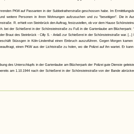
ahrenden PKW auf Passanten in der Subbelratherstraße geschossen habe. Im Ermitttlungsb
 und weitere Personen in ihren Wohnungen aufzusuchen und zu "beseitigen". Die in Aus
traße. R. erhielt von Steinbrück den Auftrag, festzustellen, ob vor dem Hause Schönstein
Sch. bei der Schießerei in der Schönsteinstraße zu Fuß in die Gartenlaube am Blücherpark: 
r Braut des Steinbrück - Cilly S. - Anlaß zur Schießerei in der Schönsteinstraße war. [...] 
lgeschäft Stüssgen in Köln-Lindenthal einen Einbruch auszuführen. Gegen Morgen kamen 
 beauftragt, einen PKW aus der Lichtstraße zu holen, wo die Polizei auf ihn wartet. Er kan
ung des Unterschlupfs in der Gartenlaube am Blücherpark der Polizei gute Dienste geleiste
 bereits am 1.10.1944 nach der Schießerei in der Schönsteinstraße von der Bande abrücke