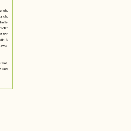
ericht
sicht
straße
"Jetzt
In der
die 3
n zwar
t hat,
n und