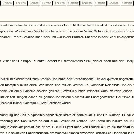
Chronik
Lexikon
Gruppe
Person
Lexikon
Chronik
Lexikon
Chronik
Lexikon
Chronik
nd eine Lehre bei dem Installateurmeister Peter Müller in Köln-Ehrenfeld. Er arbeitete dan
ingezogen. Wegen eines Wachvergehens war er zu einem Monat Gefängnis verurteilt worden
 Grenadier-Ersatz-Bataillon nach Köln und war in der Barbara-Kaserne in Köln-Riehl untergebrac
s Visier der Gestapo. R. hatte Kontakt zu Bartholomäus Sch., den er noch aus der Hitler
 bin früher wiederholt zum Stadion und habe dort verschiedene Edelweißpiraten angetroffe
n Klampfen musizierten. Von ihnen sind mir ein Werner Kr., wohnhaft Reichsstr. und ein "
habe ich auch Guitarre spielen gelernt. Soweit ich mich erinnern kann, wurden jedoch 
 mit diesen Jungen jedoch nie gehabt und bin auch nie mit auf Fahrt gewesen". Der "linke Ti
e von der Kölner Gestapo 1942/43 ermittelt wurde.
en Wohnung des Sch. aufgehalten habe: "Dort lernte er dann auch B. und Rh. kennen. Er wuß
 Wohnung des Sch. lernte er dort auch Steinbrück kennen. Sch. hatte ihn bereits bei frü
ng in Aussicht gestellt. Als er am 1.10.1944 jetzt auch von Steinbrück um die Beschaffu
n, sie seien von Schanzarbeiten am Westwall flüchtig geworden, erklärte er, Deserteur zu s