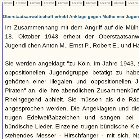
Chronik
Lexikon
Chronik
Lexikon
Chronik
Lexikon
Chronik
Lexikon
Chronik
Lexikon
Oberstaatsanwaltschaft erhebt Anklage gegen Mülheimer Jugen
Im Zusammenhang mit dem Angriff auf die Mülhe
18. Oktober 1943 erhebt der Oberstaatsanw
Jugendlichen Anton M., Ernst P., Robert E., und H
Sie werden angeklagt "zu Köln, im Jahre 1943, s
oppositionellen Jugendgruppe betätigt zu habe
gehörten einer illegalen und oppositionellen 
Piraten" an, die ihre abendlichen Zusammenkünft
Rheingegend abhielt. Sie müssen als die Räd
angesprochen werden. Die Angeklagten und die 
trugen Edelweißabzeichen und sangen bei 
bündische Lieder. Einzelne trugen bündische Klei
stehendes Messer - Hirschfänger - mit sich. N