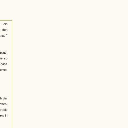
 - ein
s den
rath"
latz.
die so
 dass
erres
h der
tten,
rt die
els in