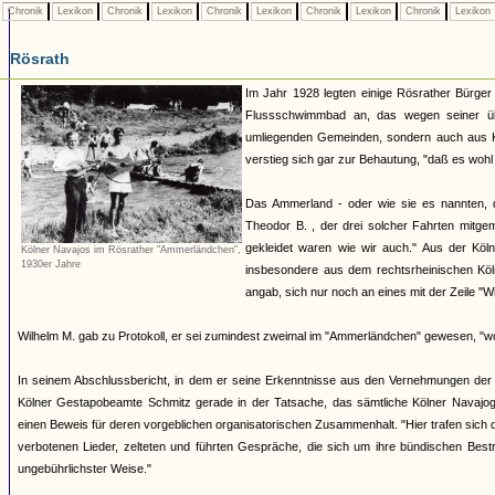
Chronik
Lexikon
Chronik
Lexikon
Chronik
Lexikon
Chronik
Lexikon
Chronik
Lexikon
Rösrath
Im Jahr 1928 legten einige Rösrather Bürger
Flussschwimmbad an, das wegen seiner üb
umliegenden Gemeinden, sondern auch aus Kö
verstieg sich gar zur Behautung, "daß es woh
Das Ammerland - oder wie sie es nannten, 
Theodor B. , der drei solcher Fahrten mitge
gekleidet waren wie wir auch." Aus der Kö
Kölner Navajos im Rösrather "Ammerländchen",
1930er Jahre
insbesondere aus dem rechtsrheinischen Kö
angab, sich nur noch an eines mit der Zeile "W
Wilhelm M. gab zu Protokoll, er sei zumindest zweimal im "Ammerländchen" gewesen, "wo si
In seinem Abschlussbericht, in dem er seine Erkenntnisse aus den Vernehmungen de
Kölner Gestapobeamte Schmitz gerade in der Tatsache, das sämtliche Kölner Navajogr
einen Beweis für deren vorgeblichen organisatorischen Zusammenhalt. "Hier trafen sich 
verbotenen Lieder, zelteten und führten Gespräche, die sich um ihre bündischen Bestr
ungebührlichster Weise."