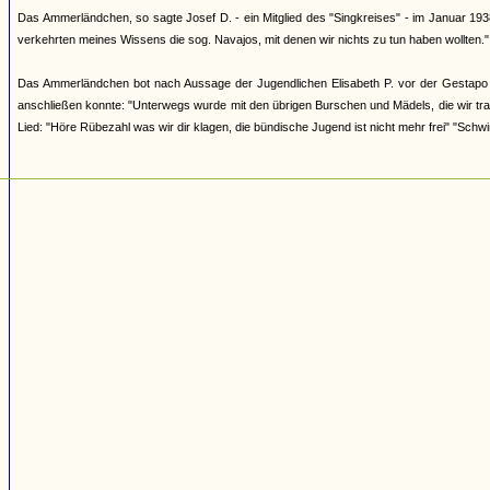
Das Ammerländchen, so sagte Josef D. - ein Mitglied des "Singkreises" - im Januar 193
verkehrten meines Wissens die sog. Navajos, mit denen wir nichts zu tun haben wollten."
Das Ammerländchen bot nach Aussage der Jugendlichen Elisabeth P. vor der Gestapo i
anschließen konnte: "Unterwegs wurde mit den übrigen Burschen und Mädels, die wir tra
Lied: "Höre Rübezahl was wir dir klagen, die bündische Jugend ist nicht mehr frei" "Schwi