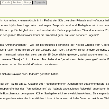
Chronik
Lexikon
Gruppe
Topografie
 im Ammerland - einem Abschnitt im Flußtal der Sülz zwischen Rösrath und Hoffnungsthal
eraus idyllischen Lage sehr bald regen Zuspruch fand und Badegäste nicht nur au
ln anzog. Ein Mitglied des zum Unterhalt des Bades gegründeten "Strandbadvereins Rös
l in der ganzen Rheinprovinz kaum ein Strandbad gebe, daß eine schönere Lage hat".
das "Ammerländchen" - war ein bevorzugtes Fahrtenziel der Navajo-Gruppe vom Georgp
macht hatte, führte hierzu vor der Gestapo aus: "Dort trafen wir immer andere Jungens, 
lner Innenstadt seien das stets um die 15 Jugendliche gewesen, wobei anzunehmen ist,
ln weitere "Navajos" hinzu kamen. Man habe dort "gemeinsam Lieder gesungen", wobei B
ir waren schon hier und dort" erinnern zu können.
ch die Navajos aller Stadtteile" getroffen hätten.
r bei der Razzia am 21. Oktober 1937 festgenommenen Jugendlichen zusammenfasste, sa
uppen offenbar das "Ammerländchen" als "ständig angelaufenes Reiseziel" auserkoren ha
die Burschen aus dem ganzen Kölner Stadtgebiet mit ihrem weiblichen Anhang. Sie sangen do
ebungen handelten. Auch in sittlicher Hinsicht benahmen sich die Burschen mit ihren Mäd