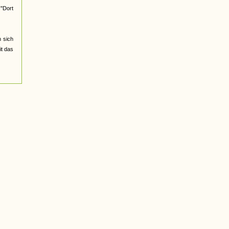
 "Dort
 sich
it das