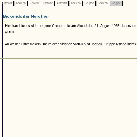
Chronik
Lexikon
Chronik
Lexikon
Chronik
Lexikon
Gruppe
Lexikon
Gruppe
Bickendorfer Nerother
Hier handelte es sich um jene Gruppe, die am Abend des 21. August 1935 denunzier
wurde.
Außer den unter diesem Datum geschilderten Vorfällen ist über die Gruppe bislang nichts