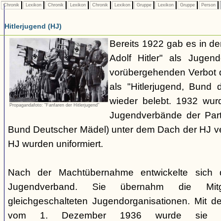
Chronik
Lexikon
Chronik
Lexikon
Chronik
Lexikon
Gruppe
Lexikon
Gruppe
Person
Hitlerjugend (HJ)
Bereits 1922 gab es in 
Adolf Hitler" als Jugen
vorübergehenden Verbot d
als "Hitlerjugend, Bund 
wieder belebt. 1932 wurd
Propagandafoto: "Fanfaren der Hitlerjugend"
Jugendverbände der Part
Bund Deutscher Mädel) unter dem Dach der HJ vere
HJ wurden uniformiert.
Nach der Machtübernahme entwickelte sich 
Jugendverband. Sie übernahm die Mitgl
gleichgeschalteten Jugendorganisationen. Mit 
vom 1. Dezember 1936 wurde sie zu