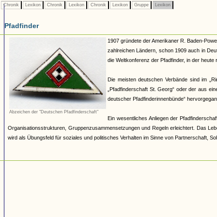
Chronik
Lexikon
Chronik
Lexikon
Chronik
Lexikon
Gruppe
Lexikon
Pfadfinder
1907 gründete der Amerikaner R. Baden-Powell 
zahlreichen Ländern, schon 1909 auch in Deut
die Weltkonferenz der Pfadfinder, in der heut
Die meisten deutschen Verbände sind im „R
„Pfadfinderschaft St. Georg“ oder der aus e
deutscher Pfadfinderinnenbünde“ hervorgegang
Abzeichen der "Deutschen Pfadfinderschaft"
Ein wesentliches Anliegen der Pfadfinderschaft
Organisationsstrukturen, Gruppenzusammensetzungen und Regeln erleichtert. Das Lebe
wird als Übungsfeld für soziales und politisches Verhalten im Sinne von Partnerschaft, Sol