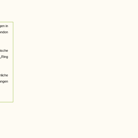
gen in
London
ische
 „Ring
nliche
ungen