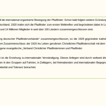
die international organisierte Bewegung der Pfadfinder. Schon bald folgten weitere Gründun
schland. 1920 trafen sich die Pfadfinder zum ersten Welttreffen und begründeten dabei in 
e rund 14 Millionen Mitglieder in weit über 100 Ländern zusammengeschlossen sind.
ing deutscher Pfadfinderverbände“ zusammengeschlossen, so die 1929 gegründete kathol
inem Zusammenschluss der 1919 ins Leben gerufenen Christlichen Pfadfinderschaft mit dem
ene evangelische „Verband Christlicher Pfadfinderinnen und Pfadfinder.
 ist die Erziehung zu internationaler Verständigung. Dieses Anliegen wird durch weltweit äh
n in den Gruppen auf Fahrten, in Zeltlagern, bei Heimabenden und internationalen Begegn
idarität und Toleranz betrachtet.