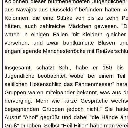
Kolonnen dieser buntbehemdeten Jugendlichen" 
aus Navajos aus Düsseldorf befunden hätten. A
Kolonnen, die eine Stärke von bis zu zehn Per
hätten, auch zahlreiche Mädchen gewesen. "Di
waren in einigen Fällen mit Kleidern gleicher
versehen, und zwar buntkarrierte Blusen un
enganliegende Manchesterröcke mit Reißverschlus
Insgesamt, schätzt Sch., habe er 150 bis 2
Jugendliche beobachtet, wobei bei einem Tei
seitlichen Hosenschlitz das Fahrtenmesser" hera
Gruppen waren miteinander bekannt, was aus de
hervorging. Mehr wie kurze Gespräche wechse
begegnenden Gruppen jedoch nicht." Sie hätt
Ausruf "Ahoi" gegrüßt und dabei "die Hände äh
Gruß" erhoben. Selbst "Heil Hitler" habe man ver