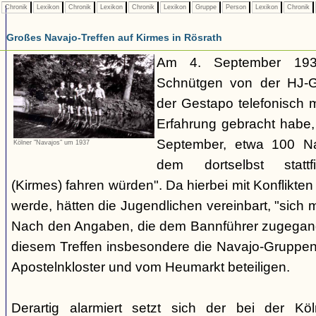
Chronik
Lexikon
Chronik
Lexikon
Chronik
Lexikon
Gruppe
Person
Lexikon
Chronik
Großes Navajo-Treffen auf Kirmes in Rösrath
Am 4. September 1937
Schnütgen von der HJ-Ge
der Gestapo telefonisch m
Erfahrung gebracht habe
September, etwa 100 N
Kölner "Navajos" um 1937
dem dortselbst stattf
(Kirmes) fahren würden". Da hierbei mit Konflikten
werde, hätten die Jugendlichen vereinbart, "sich 
Nach den Angaben, die dem Bannführer zugegang
diesem Treffen insbesondere die Navajo-Gruppen
Apostelnkloster und vom Heumarkt beteiligen.
Derartig alarmiert setzt sich der bei der K