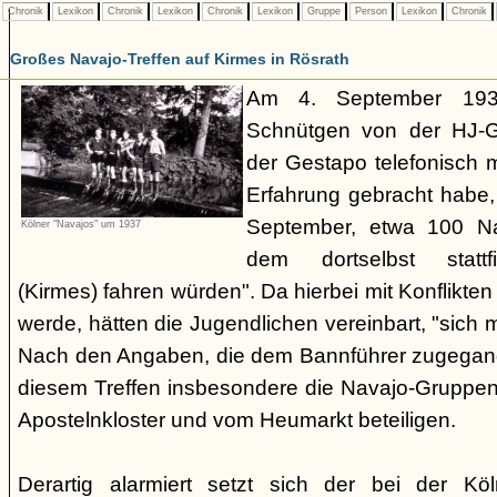
Chronik
Lexikon
Chronik
Lexikon
Chronik
Lexikon
Gruppe
Person
Lexikon
Chronik
Großes Navajo-Treffen auf Kirmes in Rösrath
Am 4. September 1937
Schnütgen von der HJ-Ge
der Gestapo telefonisch m
Erfahrung gebracht habe
September, etwa 100 N
Kölner "Navajos" um 1937
dem dortselbst stattf
(Kirmes) fahren würden". Da hierbei mit Konflikten
werde, hätten die Jugendlichen vereinbart, "sich 
Nach den Angaben, die dem Bannführer zugegang
diesem Treffen insbesondere die Navajo-Gruppen
Apostelnkloster und vom Heumarkt beteiligen.
Derartig alarmiert setzt sich der bei der K