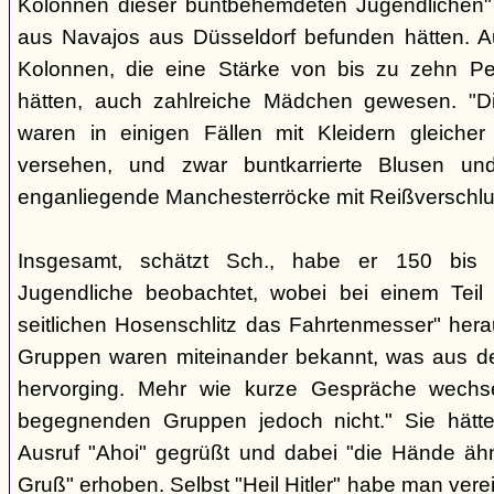
Kolonnen dieser buntbehemdeten Jugendlichen" 
aus Navajos aus Düsseldorf befunden hätten. A
Kolonnen, die eine Stärke von bis zu zehn Per
hätten, auch zahlreiche Mädchen gewesen. "Di
waren in einigen Fällen mit Kleidern gleicher
versehen, und zwar buntkarrierte Blusen un
enganliegende Manchesterröcke mit Reißverschlus
Insgesamt, schätzt Sch., habe er 150 bis 2
Jugendliche beobachtet, wobei bei einem Tei
seitlichen Hosenschlitz das Fahrtenmesser" hera
Gruppen waren miteinander bekannt, was aus de
hervorging. Mehr wie kurze Gespräche wechse
begegnenden Gruppen jedoch nicht." Sie hätt
Ausruf "Ahoi" gegrüßt und dabei "die Hände äh
Gruß" erhoben. Selbst "Heil Hitler" habe man ver