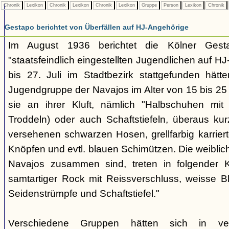
Chronik
Lexikon
Chronik
Lexikon
Chronik
Lexikon
Gruppe
Person
Lexikon
Chronik
Gestapo berichtet von Überfällen auf HJ-Angehörige
Im August 1936 berichtet die Kölner Gest
"staatsfeindlich eingestellten Jugendlichen auf H
bis 27. Juli im Stadtbezirk stattgefunden hätten.
Jugendgruppe der Navajos im Alter von 15 bis 25
sie an ihrer Kluft, nämlich "Halbschuhen mit
Troddeln) oder auch Schaftstiefeln, überaus kur
versehenen schwarzen Hosen, grellfarbig karrier
Knöpfen und evtl. blauen Schimützen. Die weiblic
Navajos zusammen sind, treten in folgender K
samtartiger Rock mit Reissverschluss, weisse B
Seidenstrümpfe und Schaftstiefel."
Verschiedene Gruppen hätten sich in vers