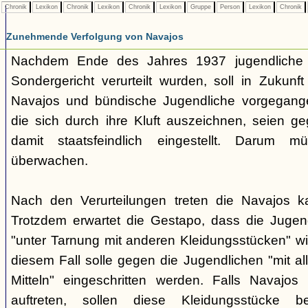
Chronik
Lexikon
Chronik
Lexikon
Chronik
Lexikon
Gruppe
Person
Lexikon
Chronik
Zunehmende Verfolgung von Navajos
Nachdem Ende des Jahres 1937 jugendliche
Sondergericht verurteilt wurden, soll in Zukunf
Navajos und bündische Jugendliche vorgegang
die sich durch ihre Kluft auszeichnen, seien ge
damit staatsfeindlich eingestellt. Darum 
überwachen.
Nach den Verurteilungen treten die Navajos ka
Trotzdem erwartet die Gestapo, dass die Jugen
"unter Tarnung mit anderen Kleidungsstücken" wi
diesem Fall solle gegen die Jugendlichen "mit a
Mitteln" eingeschritten werden. Falls Navajos i
auftreten, sollen diese Kleidungsstücke 