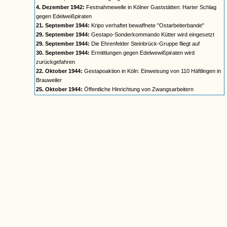
4. Dezember 1942:
Festnahmewelle in Kölner Gaststätten: Harter Schlag
gegen Edelweißpiraten
21. September 1944:
Kripo verhaftet bewaffnete "Ostarbeiterbande"
29. September 1944:
Gestapo-Sonderkommando Kütter wird eingesetzt
29. September 1944:
Die Ehrenfelder Steinbrück-Gruppe fliegt auf
30. September 1944:
Ermittlungen gegen Edelwewißpiraten wird
zurückgefahren
22. Oktober 1944:
Gestapoaktion in Köln: Einweisung von 110 Häftlingen in
Brauweiler
25. Oktober 1944:
Öffentliche Hinrichtung von Zwangsarbeitern