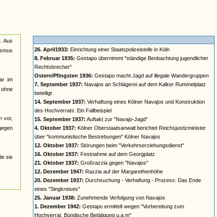
n. Aus
26. April1933:
Einrichtung einer Staatspolizeistelle in Köln
lismus
8. Februar 1935:
Gestapo übernimmt "ständige Beobachtung jugendlicher
Rechtsbrecher"
Ostern/Pfingsten 1936:
Gestapo macht Jagd auf illegale Wandergruppen
ar im
7. September 1937:
Navajos an Schlägerei auf dem Kalker Rummelplatz
n ohne
beteiligt
14. September 1937:
Verhaftung eines Kölner Navajos und Konstruktion
des Hochverrats: Ein Fallbeispiel
n vor,
15. September 1937:
Auftakt zur "Navajo-Jagd"
 gegen
4. Oktober 1937:
Kölner Oberstaatsanwalt berichtet Reichsjustizminister
über "kommunistische Bestrebungen" Kölner Navajos
12. Oktober 1937:
Störungen beim "Verkehrserziehungsdienst"
16. Oktober 1937:
Festnahme auf dem Georgplatz
de sie
21. Oktober 1937:
Großrazzia gegen "Navajos"
12. Dezember 1947:
Razzia auf der Margarethenhöhe
20. Dezember 1937:
Durchsuchung - Verhaftung - Prozess: Das Ende
eines "Singkreises"
25. Januar 1938:
Zunehmende Verfolgung von Navajos
1. Dezember 1942:
Gestapo ermittelt wegen "Vorbereitung zum
Hochverrat, Bündische Betätigung u.a.m"