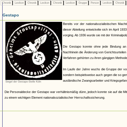
Chronik
Lexikon
Chronik
Lexikon
Chronik
Lexikon
Gruppe
Person
Lexikon
Chronik
Gestapo
Bereits vor der nationalsozialistischen Mach
dieser Abteilung entwickelte sich im April 19
vorging. Ab 1936 wurde sie mit der Kriminalpoli
Die Gestapo konnte ohne jede Bindung an
Nachhinein die Änderung von Gerichtsurteilen 
Verfahren gehörten zu ihren gängigen Methoden.
Im Laufe der Jahre wuchs die Gruppe der von 
sondern beispielsweise auch gegen die so ge
ausländische Zwangsarbeiter und Kriegsgefan
Siegel der Gestapo-Stelle Köln
Die Personaldecke der Gestapo war verhältnismäßig dünn, jedoch konnte sie auf die Mit
zu einem wichtigen Element nationalsozialistischer Herrschaftssicherung.