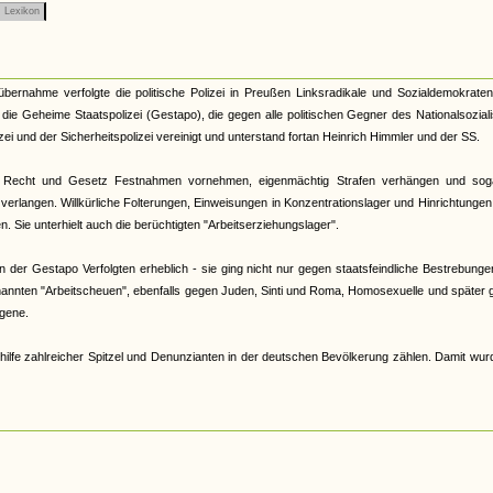
Lexikon
tübernahme verfolgte die politische Polizei in Preußen Linksradikale und Sozialdemokrate
33 die Geheime Staatspolizei (Gestapo), die gegen alle politischen Gegner des Nationalsozia
zei und der Sicherheitspolizei vereinigt und unterstand fortan Heinrich Himmler und der SS.
 Recht und Gesetz Festnahmen vornehmen, eigenmächtig Strafen verhängen und sog
verlangen. Willkürliche Folterungen, Einweisungen in Konzentrationslager und Hinrichtunge
 Sie unterhielt auch die berüchtigten "Arbeitserziehungslager".
der Gestapo Verfolgten erheblich - sie ging nicht nur gegen staatsfeindliche Bestrebunge
nannten "Arbeitscheuen", ebenfalls gegen Juden, Sinti und Roma, Homosexuelle und später
gene.
hilfe zahlreicher Spitzel und Denunzianten in der deutschen Bevölkerung zählen. Damit wur