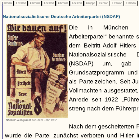
Chronik
Lexikon
Chronik
Lexikon
Chronik
Lexikon
Gruppe
Person
Lexikon
Chronik
Nationalsozialistische Deutsche Arbeiterpartei (NSDAP)
Die in München ge
Arbeiterpartei“ benannte 
dem Beitritt Adolf Hitle
Nationalsozialistische 
(NSDAP) um, gab s
Grundsatzprogramm und
als Parteizeichen. Seit Ju
Vollmachten ausgestattet,
Anrede seit 1922 „Führe
streng nach dem Führerpri
NSDAP-Wahlplakat aus dem Jahr 1932
Nach dem gescheiterten 
wurde die Partei zunächst verboten und Hitler i