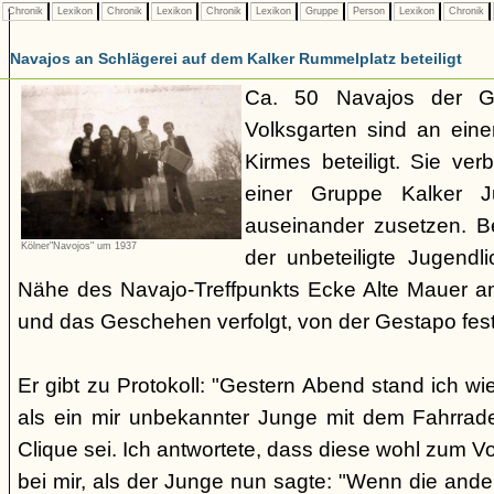
Chronik
Lexikon
Chronik
Lexikon
Chronik
Lexikon
Gruppe
Person
Lexikon
Chronik
Navajos an Schlägerei auf dem Kalker Rummelplatz beteiligt
Ca. 50 Navajos der G
Volksgarten sind an eine
Kirmes beteiligt. Sie ve
einer Gruppe Kalker Ju
auseinander zusetzen. Be
Kölner"Navojos" um 1937
der unbeteiligte Jugendl
Nähe des Navajo-Treffpunkts Ecke Alte Mauer a
und das Geschehen verfolgt, von der Gestapo f
Er gibt zu Protokoll: "Gestern Abend stand ich wi
als ein mir unbekannter Junge mit dem Fahrrad
Clique sei. Ich antwortete, dass diese wohl zum V
bei mir, als der Junge nun sagte: "Wenn die and