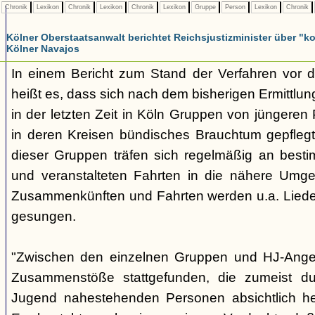
Chronik
Lexikon
Chronik
Lexikon
Chronik
Lexikon
Gruppe
Person
Lexikon
Chronik
Kölner Oberstaatsanwalt berichtet Reichsjustizminister über 
Kölner Navajos
In einem Bericht zum Stand der Verfahren vor 
heißt es, dass sich nach dem bisherigen Ermittlu
in der letzten Zeit in Köln Gruppen von jüngeren 
in deren Kreisen bündisches Brauchtum gepfleg
dieser Gruppen träfen sich regelmäßig an best
und veranstalteten Fahrten in die nähere Umg
Zusammenkünften und Fahrten werden u.a. Liede
gesungen.
"Zwischen den einzelnen Gruppen und HJ-Ange
Zusammenstöße stattgefunden, die zumeist du
Jugend nahestehenden Personen absichtlich her