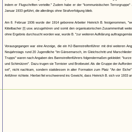
indem er Flugschriften verteilte." Zudem habe er der "kommunistischen Terrorgruppe
Januar 1933 geführt, die allerdings ohne Strafverfolgung blieb.
Am 8. Februar 1936 wurde der 1914 geborene Arbeiter Heinrich B. festgenommen, "weil
Kittelbacher [!] usw. anzugehören und somit den organisatorischen Zusammenhalt wei
ohne Ergebnis durchsucht worden war, wurde B. "zur weiteren Aufklärung auftragsgemäss in 
Vorausgegangen war eine Anzeige, die ein HJ-Bannstreifenführer mit drei weiteren 
Neujahrstags rund 20 Jugendliche "im Gänsemarsch, im Gleichschritt und Marschliede
Trupps" waren nach Angaben des Bannstreifenführers folgendermaßen gekleidet: "kurz
und Schimützen". Dazu trugen sie Tornister und Brotbeutel. Als die Gruppe der Aufforderu
sei", nicht nachkam, sondern stattdessen in alter Formation zum Platz "An der Eiche" 
Anführer richtete. Hierbei fiel erschwerend ins Gewicht, dass Heinrich B. sich vor 1933 a