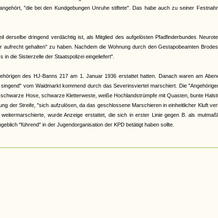
" angehört, "die bei den Kundgebungen Unruhe stiftete". Das habe auch zu seiner Festnah
 derselbe dringend verdächtig ist, als Mitglied des aufgelösten Pfadfinderbundes Neurot
ter aufrecht gehalten" zu haben. Nachdem die Wohnung durch den Gestapobeamten Brodess
die Sistierzelle der Staatspolizei eingeliefert".
Angehörigen des HJ-Banns 217 am 1. Januar 1936 erstattet hatten. Danach waren am Aben
r singend" vom Waidmarkt kommend durch das Severinsviertel marschiert. Die "Angehörige
e schwarze Hose, schwarze Kletterweste, weiße Hochlandstrümpfe mit Quasten, bunte Halst
ng der Streife, "sich aufzulösen, da das geschlossene Marschieren in einheitlicher Kluft ve
weitermarschierte, wurde Anzeige erstattet, die sich in erster Linie gegen B. als mutmaß
ngeblich "führend" in der Jugendorganisation der KPD betätigt haben sollte.