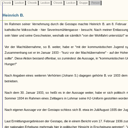
Chronik
Lexikon
Chronik
Lexikon
Chronik
Lexikon
Gruppe
Person
Heinrich B.
Im Rahmen seiner Vernehmung durch die Gestapo machte Heinrich B. am 8. Februar 1
katholische Volksschule - hier Severinsmühlengasse - besucht. Nach meiner Entlassung au
sein Vater und seine Geschwister, weshalb sie sämtlich "von der Wohlfahrt unterstützt" 
Vor der Machtübernahme, so B. weiter, habe er "mit der kommunistischen Jugend 
Zusammenhang sei er im Januar 1933 - "kurz vor der Machtübernahme" - auf der Hohest
sollte". Diese Aktion bestand offenbar, so zumindest die Aussage, in "kommunistischen 
Hunger!"
Nach Angaben eines weiteren Verhörten (Johann S.) dagegen gehörte B. vor 1933 dem K
betrieben.
Nach dem 30. Januar 1933, so heißt es in der Aussage weiter, habe er sich politisch
Sommer 1934 im Rahmen eines Zeltlagers in Lohmar seine HJ-Uniform gestohlen worden se
Nach eigener Aussage vor der Gestapo schloss sich B. etwa im Juli/August 1935 der Juge
Laut Ermittlungsergebnissen der Gestapo, die in einem Bericht vom 17. Februar 1936 zus
der nationalen Erhebung mehrmals hier in politischer Hinsicht in Erscheinung getreten