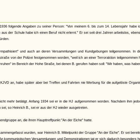
936 folgende Angaben zu seiner Person: "Von meinem 6. bis zum 14. Lebensjahr habe ic
s der Schule habe ich einen Beruf nicht erlernt." Er sei seit drei Jahren arbeitslos, eben
würden.
sympathisiert" und auch an deren Versammlungen und Kundgebungen teilgenommen. In d
raße von der Polizei festgenommen worden, "weil ich an einer Terroraktion teilgenommen
Unruhen" im Bereich der Hohe Straße, bei denen B. gerufen haben soll: "Wir haben, was habe
JVD an, habe später aber bei Treffen und Fahrten nie Werbung für die aufgelöste Organi
 nicht mehr betätigt. Anfang 1934 sei er in die HJ aufgenommen worden. Nachdem ihm jed
i, so Heinrich B., sei er aus der HJ wieder ausgetreten.
ndgruppe an, die ihren Haupttreffpunkt "An der Eiche" hatte.
ammengefasst wurden, war Heinrich B. Mittelpunkt der Gruppe "An der Eiche". Er sei bereit
". "An kommunistischen Versammlungen und Demonstrationen tat er sich dadurch besonders h