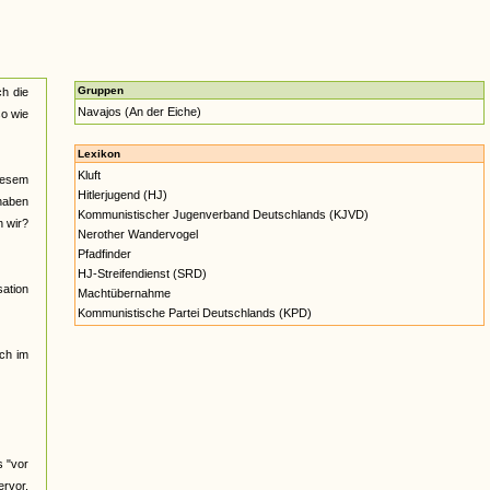
Gruppen
h die
Navajos (An der Eiche)
so wie
Lexikon
Kluft
iesem
Hitlerjugend (HJ)
 haben
Kommunistischer Jugenverband Deutschlands (KJVD)
n wir?
Nerother Wandervogel
Pfadfinder
HJ-Streifendienst (SRD)
sation
Machtübernahme
Kommunistische Partei Deutschlands (KPD)
och im
s "vor
ervor,