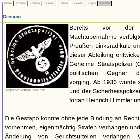
Chronik
Lexikon
Chronik
Lexikon
Chronik
Lexikon
Gruppe
Lexikon
Gestapo
Bereits vor der nat
Machtübernahme verfolgte 
Preußen Linksradikale u
dieser Abteilung entwicke
Geheime Staatspolizei (
politischen Gegner de
vorging. Ab 1936 wurde si
und der Sicherheitspolize
Siegel der Gestapo-Stelle Köln
fortan Heinrich Himmler u
Die Gestapo konnte ohne jede Bindung an Rech
vornehmen, eigenmächtig Strafen verhängen und
Änderung von Gerichtsurteilen verlangen. Wi