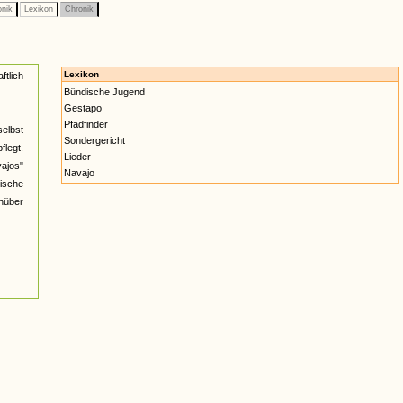
onik
Lexikon
Chronik
Lexikon
tlich
Bündische Jugend
Gestapo
Pfadfinder
selbst
Sondergericht
flegt.
Lieder
ajos"
Navajo
dische
enüber