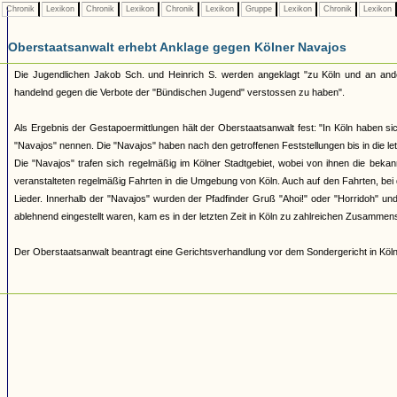
Chronik
Lexikon
Chronik
Lexikon
Chronik
Lexikon
Gruppe
Lexikon
Chronik
Lexikon
Oberstaatsanwalt erhebt Anklage gegen Kölner Navajos
Die Jugendlichen Jakob Sch. und Heinrich S. werden angeklagt "zu Köln und an and
handelnd gegen die Verbote der "Bündischen Jugend" verstossen zu haben".
Als Ergebnis der Gestapoermittlungen hält der Oberstaatsanwalt fest: "In Köln haben si
"Navajos" nennen. Die "Navajos" haben nach den getroffenen Feststellungen bis in die 
Die "Navajos" trafen sich regelmäßig im Kölner Stadtgebiet, wobei von ihnen die be
veranstalteten regelmäßig Fahrten in die Umgebung von Köln. Auch auf den Fahrten, bei 
Lieder. Innerhalb der "Navajos" wurden der Pfadfinder Gruß "Ahoi!" oder "Horridoh" 
ablehnend eingestellt waren, kam es in der letzten Zeit in Köln zu zahlreichen Zusamm
Der Oberstaatsanwalt beantragt eine Gerichtsverhandlung vor dem Sondergericht in Köln 