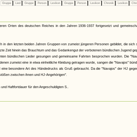
Gruppe
Lied
Gruppe
Person
Lexikon
Gruppe
Person
Lexikon
Chronik
Lexikon
Chr
eren Orten des deutschen Reiches in den Jahren 1936-1937 fortgesetzt und gemeinschaf
ch in den letzten beiden Jahren Gruppen von zumeist jüngeren Personen gebildet, die sich 
letzte Zeit hinein das Brauchtum und das Gedankengut der verbotenen bündischen Jugend gep
kannten bündischen Lieder gesungen und gemeinsame Fahrten besprochen wurden. Die "Nav
denen zumeist eine in etwa einheitliche Kleidung getragen wurde, sangen die "Navajos" bün
und eine besondere Art des Händedrucks als Gruß gebraucht. Da die "Navajos" der HJ geg
enstößen zwischen ihnen und HJ-Angehörigen".
und Haftfortdauer für den Angeschuldigten S..