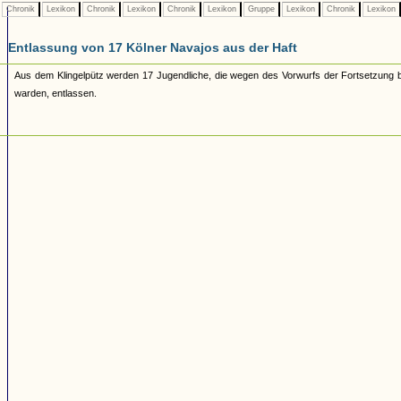
Chronik
Lexikon
Chronik
Lexikon
Chronik
Lexikon
Gruppe
Lexikon
Chronik
Lexikon
Entlassung von 17 Kölner Navajos aus der Haft
Aus dem Klingelpütz werden 17 Jugendliche, die wegen des Vorwurfs der Fortsetzung bün
warden, entlassen.