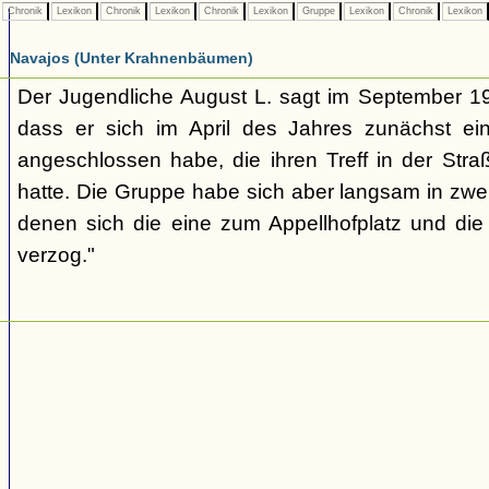
Chronik
Lexikon
Chronik
Lexikon
Chronik
Lexikon
Gruppe
Lexikon
Chronik
Lexikon
Navajos (Unter Krahnenbäumen)
Der Jugendliche August L. sagt im September 1
dass er sich im April des Jahres zunächst e
angeschlossen habe, die ihren Treff in der St
hatte. Die Gruppe habe sich aber langsam in zwe
denen sich die eine zum Appellhofplatz und di
verzog."