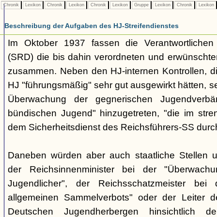
Chronik
Lexikon
Chronik
Lexikon
Chronik
Lexikon
Gruppe
Lexikon
Chronik
Lexikon
Beschreibung der Aufgaben des HJ-Streifendienstes
Im Oktober 1937 fassen die Verantwortlichen 
(SRD) die bis dahin verordneten und erwünscht
zusammen. Neben den HJ-internen Kontrollen, die 
HJ "führungsmäßig" sehr gut ausgewirkt hätten, se
Überwachung der gegnerischen Jugendverbän
bündischen Jugend" hinzugetreten, "die im str
dem Sicherheitsdienst des Reichsführers-SS durc
Daneben würden aber auch staatliche Stellen unt
der Reichsinnenminister bei der "Überwachu
Jugendlicher", der Reichsschatzmeister be
allgemeinen Sammelverbots" oder der Leiter 
Deutschen Jugendherbergen hinsichtlich der