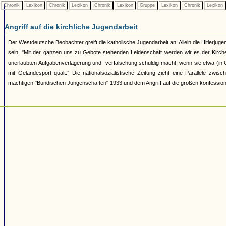
Chronik
Lexikon
Chronik
Lexikon
Chronik
Lexikon
Gruppe
Lexikon
Chronik
Lexikon
Angriff auf die kirchliche Jugendarbeit
Der Westdeutsche Beobachter greift die katholische Jugendarbeit an: Allein die Hitlerjugen
sein: "Mit der ganzen uns zu Gebote stehenden Leidenschaft werden wir es der Kirche
unerlaubten Aufgabenverlagerung und -verfälschung schuldig macht, wenn sie etwa (in Ges
mit Geländesport quält.” Die nationalsozialistische Zeitung zieht eine Parallele z
mächtigen "Bündischen Jungenschaften" 1933 und dem Angriff auf die großen konfession