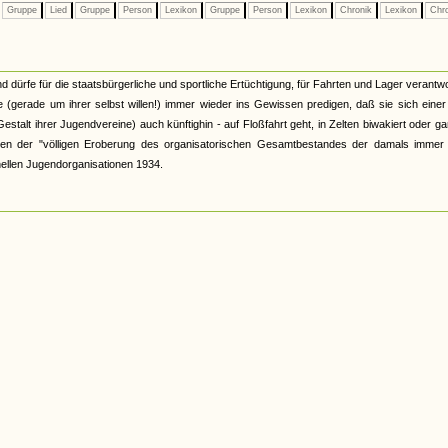
Gruppe
Lied
Gruppe
Person
Lexikon
Gruppe
Person
Lexikon
Chronik
Lexikon
Chr
d dürfe für die staatsbürgerliche und sportliche Ertüchtigung, für Fahrten und Lager verantwo
 (gerade um ihrer selbst willen!) immer wieder ins Gewissen predigen, daß sie sich eine
talt ihrer Jugendvereine) auch künftighin - auf Floßfahrt geht, in Zelten biwakiert oder ga
wischen der "völligen Eroberung des organisatorischen Gesamtbestandes der damals immer
ellen Jugendorganisationen 1934.