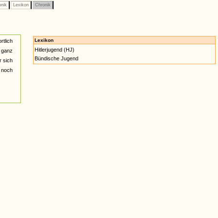
onik
Lexikon
Chronik
Lexikon
rtlich
Hitlerjugend (HJ)
r ganz
Bündische Jugend
r sich
 noch