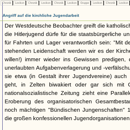
Chronik
Lexikon
Chronik
Lexikon
Chronik
Lexikon
Gruppe
Lexikon
Chronik
Lexikon
Angriff auf die kirchliche Jugendarbeit
Der Westdeutsche Beobachter greift die katholisch
die Hitlerjugend dürfe für die staatsbürgerliche un
für Fahrten und Lager verantwortlich sein: "Mit
stehenden Leidenschaft werden wir es der Kirche
willen!) immer wieder ins Gewissen predigen, 
unerlaubten Aufgabenverlagerung und -verfälsch
sie etwa (in Gestalt ihrer Jugendvereine) auch k
geht, in Zelten biwakiert oder gar sich mit G
nationalsozialistische Zeitung zieht eine Paralle
Eroberung des organisatorischen Gesamtbest
noch mächtigen "Bündischen Jungenschaften" 1
die großen konfessionellen Jugendorganisationen