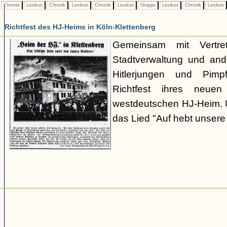
Chronik
Lexikon
Chronik
Lexikon
Chronik
Lexikon
Gruppe
Lexikon
Chronik
Lexikon
Richtfest des HJ-Heims in Köln-Klettenberg
Gemeinsam mit Vertr
Stadtverwaltung und an
Hitlerjungen und Pimp
Richtfest ihres neue
westdeutschen HJ-Heim. 
das Lied "Auf hebt unser