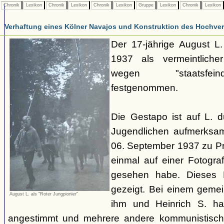
Chronik
Lexikon
Chronik
Lexikon
Chronik
Lexikon
Gruppe
Lexikon
Chronik
Lexikon
Verhaftung eines Kölner Navajos und Konstruktion des Hochverra
Der 17-jährige August L
1937 als vermeintliche
wegen "staatsfeind
festgenommen.
Die Gestapo ist auf L. 
Jugendlichen aufmerksa
06. September 1937 zu Pro
einmal auf einer Fotogra
gesehen habe. Dieses F
gezeigt. Bei einem geme
August L. als "Roter Jungpionier"
ihm und Heinrich S. hab
angestimmt und mehrere andere kommunistisch