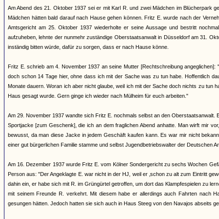
Am Abend des 21. Oktober 1937 sei er mit Karl R. und zwei Mädchen im Blücherpark g
Mädchen hätten bald darauf nach Hause gehen können. Fritz E. wurde nach der Vernehmu
Amtsgericht am 25. Oktober 1937 wiederholte er seine Aussage und bestritt nochmals
aufzuheben, lehnte der nunmehr zuständige Oberstaatsanwalt in Düsseldorf am 31. Oktob
inständig bitten würde, dafür zu sorgen, dass er nach Hause könne.
Fritz E. schrieb am 4. November 1937 an seine Mutter [Rechtschreibung angeglichen]: "D
doch schon 14 Tage hier, ohne dass ich mit der Sache was zu tun habe. Hoffentlich da
Monate dauern. Woran ich aber nicht glaube, weil ich mit der Sache doch nichts zu tun 
Haus gesagt wurde. Gern ginge ich wieder nach Mülheim für euch arbeiten."
Am 29. November 1937 wandte sich Fritz E. nochmals selbst an den Oberstaatsanwalt. Er 
Sportjacke [zum Geschenk], die ich an dem fraglichen Abend anhatte. Man wirft mir vor,
bewusst, da man diese Jacke in jedem Geschäft kaufen kann. Es war mir nicht bekannt, 
einer gut bürgerlichen Familie stamme und selbst Jugendbetriebswalter der Deutschen Arb
Am 16. Dezember 1937 wurde Fritz E. vom Kölner Sondergericht zu sechs Wochen Gefängn
Person aus: "Der Angeklagte E. war nicht in der HJ, weil er ‚schon zu alt zum Eintritt g
dahin ein, er habe sich mit R. im Grüngürtel getroffen, um dort das Klampfespielen zu ler
mit seinem Freunde R. verkehrt. Mit diesem habe er allerdings auch Fahrten nach Ha
gesungen hätten. Jedoch hatten sie sich auch in Haus Steeg von den Navajos abseits geh