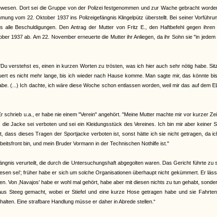
ewesen. Dort sei die Gruppe von der Polizei festgenommen und zur Wache gebracht worden
ng vom 22. Oktober 1937 ins Polizeigefängnis Klingelpütz überstellt. Bei seiner Vorführ
 alle Beschuldigungen. Den Antrag der Mutter von Fritz E., den Haftbefehl gegen ihren
er 1937 ab. Am 22. November erneuerte die Mutter ihr Anliegen, da ihr Sohn sie "in jedem 
u verstehst es, einen in kurzen Worten zu trösten, was ich hier auch sehr nötig habe. Sit
uert es nicht mehr lange, bis ich wieder nach Hause komme. Man sagte mir, das könnte bi
habe. (...) Ich dachte, ich wäre diese Woche schon entlassen worden, weil mir das auf dem 
schrieb u.a., er habe nie einem "Verein" angehört. "Meine Mutter machte mir vor kurzer Zei
 die Jacke sei verboten und sei ein Kleidungsstück des Vereines. Ich bin mir aber keiner 
dass dieses Tragen der Sportjacke verboten ist, sonst hätte ich sie nicht getragen, da i
eitsfront bin, und mein Bruder Vormann in der Technischen Nothilfe ist."
is verurteilt, die durch die Untersuchungshaft abgegolten waren. Das Gericht führte zu 
ewesen sei'; früher habe er sich um solche Organisationen überhaupt nicht gekümmert. Er läss
nen. Von ‚Navajos' habe er wohl mal gehört, habe aber mit diesen nichts zu tun gehabt, sonde
us Steeg gemacht, wobei er Stiefel und eine kurze Hose getragen habe und sie Fahrtenl
alten. Eine strafbare Handlung müsse er daher in Abrede stellen.“