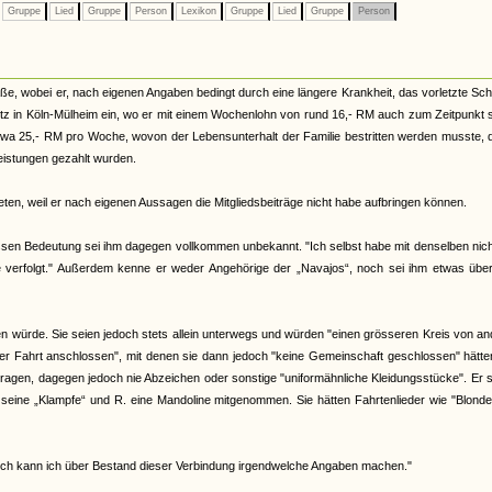
Gruppe
Lied
Gruppe
Person
Lexikon
Gruppe
Lied
Gruppe
Person
e, wobei er, nach eigenen Angaben bedingt durch eine längere Krankheit, das vorletzte Sch
Pütz in Köln-Mülheim ein, wo er mit einem Wochenlohn von rund 16,- RM auch zum Zeitpunkt 
twa 25,- RM pro Woche, wovon der Lebensunterhalt der Familie bestritten werden musste, 
eistungen gezahlt wurden.
eten, weil er nach eigenen Aussagen die Mitgliedsbeiträge nicht habe aufbringen können.
ssen Bedeutung sei ihm dagegen vollkommen unbekannt. "Ich selbst habe mit denselben nic
lbe verfolgt." Außerdem kenne er weder Angehörige der „Navajos“, noch sei ihm etwas übe
 würde. Sie seien jedoch stets allein unterwegs und würden "einen grösseren Kreis von a
er Fahrt anschlossen", mit denen sie dann jedoch "keine Gemeinschaft geschlossen" hätte
etragen, dagegen jedoch nie Abzeichen oder sonstige "uniformähnliche Kleidungsstücke". Er s
 seine „Klampfe“ und R. eine Mandoline mitgenommen. Sie hätten Fahrtenlieder wie "Blond
och kann ich über Bestand dieser Verbindung irgendwelche Angaben machen."