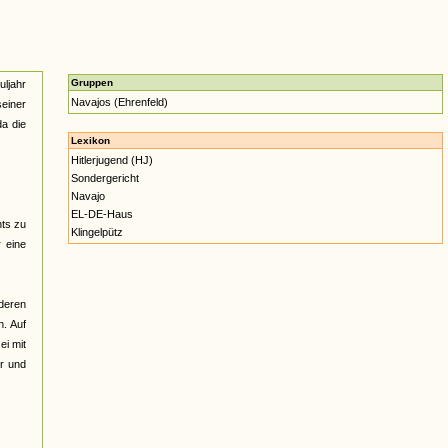
Gruppen
uljahr
Navajos (Ehrenfeld)
seiner
da die
Lexikon
Hitlerjugend (HJ)
Sondergericht
Navajo
EL-DE-Haus
hts zu
Klingelpütz
r eine
nderen
n. Auf
ei mit
er und