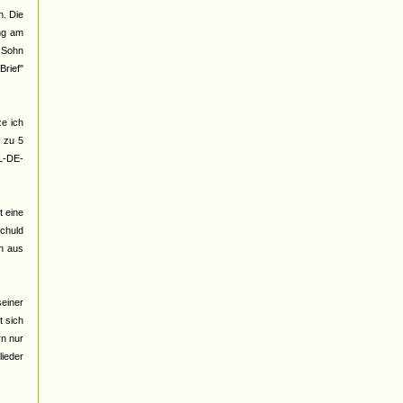
. Die
ung am
 Sohn
Brief"
ze ich
s zu 5
EL-DE-
t eine
Schuld
ch aus
seiner
t sich
rn nur
ieder