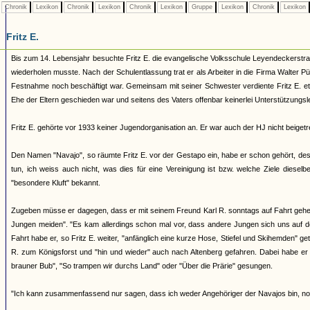
Chronik
Lexikon
Chronik
Lexikon
Chronik
Lexikon
Gruppe
Lexikon
Chronik
Lexikon
Fritz E.
Bis zum 14. Lebensjahr besuchte Fritz E. die evangelische Volksschule Leyendeckerstraß
wiederholen musste. Nach der Schulentlassung trat er als Arbeiter in die Firma Walter 
Festnahme noch beschäftigt war. Gemeinsam mit seiner Schwester verdiente Fritz E. e
Ehe der Eltern geschieden war und seitens des Vaters offenbar keinerlei Unterstützungsl
Fritz E. gehörte vor 1933 keiner Jugendorganisation an. Er war auch der HJ nicht beigetr
Den Namen "Navajo", so räumte Fritz E. vor der Gestapo ein, habe er schon gehört, de
tun, ich weiss auch nicht, was dies für eine Vereinigung ist bzw. welche Ziele diese
"besondere Kluft" bekannt.
Zugeben müsse er dagegen, dass er mit seinem Freund Karl R. sonntags auf Fahrt gehen
Jungen meiden". "Es kam allerdings schon mal vor, dass andere Jungen sich uns auf d
Fahrt habe er, so Fritz E. weiter, "anfänglich eine kurze Hose, Stiefel und Skihemden" g
R. zum Königsforst und "hin und wieder" auch nach Altenberg gefahren. Dabei habe er
brauner Bub", "So trampen wir durchs Land" oder "Über die Prärie" gesungen.
"Ich kann zusammenfassend nur sagen, dass ich weder Angehöriger der Navajos bin, n