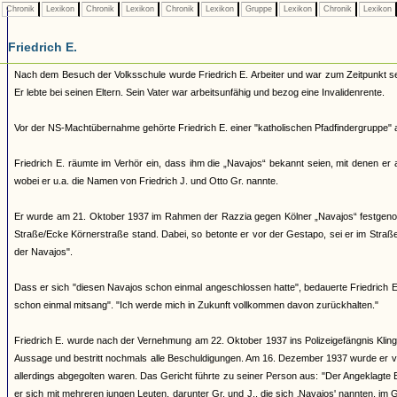
Chronik
Lexikon
Chronik
Lexikon
Chronik
Lexikon
Gruppe
Lexikon
Chronik
Lexikon
Friedrich E.
Nach dem Besuch der Volksschule wurde Friedrich E. Arbeiter und war zum Zeitpunkt s
Er lebte bei seinen Eltern. Sein Vater war arbeitsunfähig und bezog eine Invalidenrente.
Vor der NS-Machtübernahme gehörte Friedrich E. einer "katholischen Pfadfindergruppe" an
Friedrich E. räumte im Verhör ein, dass ihm die „Navajos“ bekannt seien, mit denen er
wobei er u.a. die Namen von Friedrich J. und Otto Gr. nannte.
Er wurde am 21. Oktober 1937 im Rahmen der Razzia gegen Kölner „Navajos“ festgenomm
Straße/Ecke Körnerstraße stand. Dabei, so betonte er vor der Gestapo, sei er im Straß
der Navajos".
Dass er sich "diesen Navajos schon einmal angeschlossen hatte", bedauerte Friedrich E
schon einmal mitsang". "Ich werde mich in Zukunft vollkommen davon zurückhalten."
Friedrich E. wurde nach der Vernehmung am 22. Oktober 1937 ins Polizeigefängnis Klinge
Aussage und bestritt nochmals alle Beschuldigungen. Am 16. Dezember 1937 wurde er v
allerdings abgegolten waren. Das Gericht führte zu seiner Person aus: "Der Angeklagte E.
er sich mit mehreren jungen Leuten, darunter Gr. und J., die sich ‚Navajos' nannten, im 