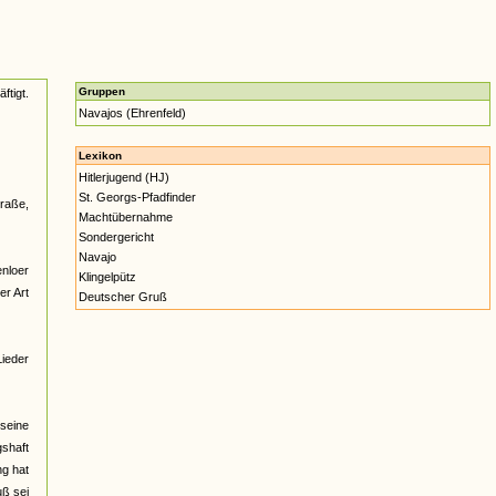
Gruppen
ftigt.
Navajos (Ehrenfeld)
Lexikon
Hitlerjugend (HJ)
St. Georgs-Pfadfinder
traße,
Machtübernahme
Sondergericht
Navajo
enloer
Klingelpütz
er Art
Deutscher Gruß
Lieder
 seine
gshaft
ng hat
uß sei