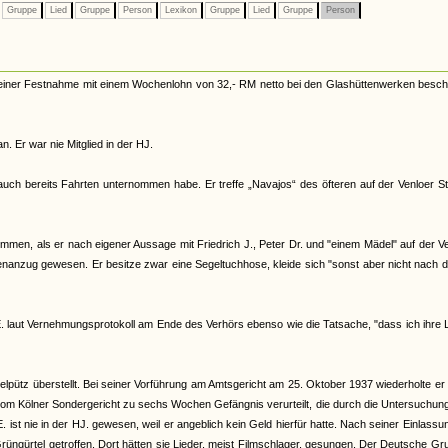
Gruppe
Lied
Gruppe
Person
Lexikon
Gruppe
Lied
Gruppe
Person
einer Festnahme mit einem Wochenlohn von 32,- RM netto bei den Glashüttenwerken beschä
. Er war nie Mitglied in der HJ.
 auch bereits Fahrten unternommen habe. Er treffe „Navajos“ des öfteren auf der Venloer S
en, als er nach eigener Aussage mit Friedrich J., Peter Dr. und "einem Mädel" auf der V
enanzug gewesen. Er besitze zwar eine Segeltuchhose, kleide sich "sonst aber nicht nach d
. laut Vernehmungsprotokoll am Ende des Verhörs ebenso wie die Tatsache, "dass ich ihre 
lpütz überstellt. Bei seiner Vorführung am Amtsgericht am 25. Oktober 1937 wiederholte er
om Kölner Sondergericht zu sechs Wochen Gefängnis verurteilt, die durch die Untersuchun
 ist nie in der HJ. gewesen, weil er angeblich kein Geld hierfür hatte. Nach seiner Einlassu
Grüngürtel getroffen. Dort hätten sie Lieder, meist Filmschlager, gesungen. Der Deutsche Gr