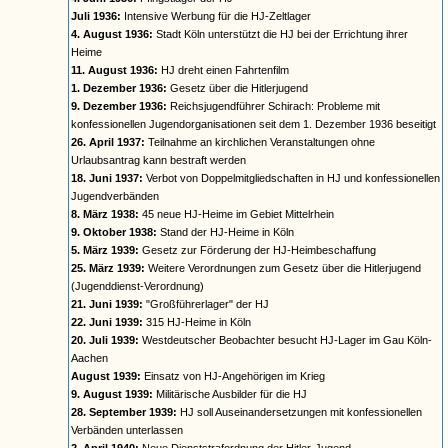
Juli 1936:
Intensive Werbung für die HJ-Zeltlager
4. August 1936:
Stadt Köln unterstützt die HJ bei der Errichtung ihrer
Heime
11. August 1936:
HJ dreht einen Fahrtenfilm
1. Dezember 1936:
Gesetz über die Hitlerjugend
9. Dezember 1936:
Reichsjugendführer Schirach: Probleme mit
konfessionellen Jugendorganisationen seit dem 1. Dezember 1936 beseitigt
26. April 1937:
Teilnahme an kirchlichen Veranstaltungen ohne
Urlaubsantrag kann bestraft werden
18. Juni 1937:
Verbot von Doppelmitgliedschaften in HJ und konfessionellen
Jugendverbänden
8. März 1938:
45 neue HJ-Heime im Gebiet Mittelrhein
9. Oktober 1938:
Stand der HJ-Heime in Köln
5. März 1939:
Gesetz zur Förderung der HJ-Heimbeschaffung
25. März 1939:
Weitere Verordnungen zum Gesetz über die Hitlerjugend
(Jugenddienst-Verordnung)
21. Juni 1939:
"Großführerlager" der HJ
22. Juni 1939:
315 HJ-Heime in Köln
20. Juli 1939:
Westdeutscher Beobachter besucht HJ-Lager im Gau Köln-
Aachen
August 1939:
Einsatz von HJ-Angehörigen im Krieg
9. August 1939:
Militärische Ausbilder für die HJ
28. September 1939:
HJ soll Auseinandersetzungen mit konfessionellen
Verbänden unterlassen