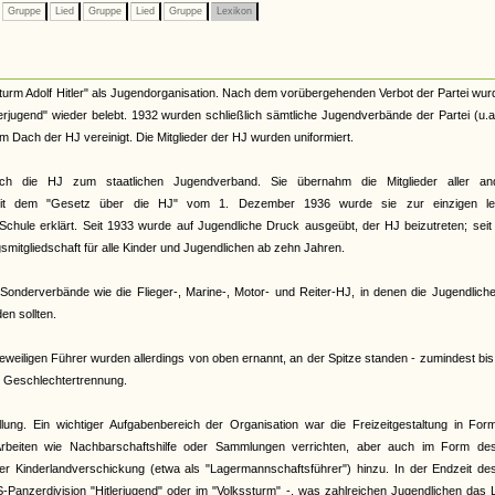
Gruppe
Lied
Gruppe
Lied
Gruppe
Lexikon
urm Adolf Hitler" als Jugendorganisation. Nach dem vorübergehenden Verbot der Partei wur
terjugend" wieder belebt. 1932 wurden schließlich sämtliche Jugendverbände der Partei (u.
Dach der HJ vereinigt. Die Mitglieder der HJ wurden uniformiert.
ch die HJ zum staatlichen Jugendverband. Sie übernahm die Mitglieder aller an
. Mit dem "Gesetz über die HJ" vom 1. Dezember 1936 wurde sie zur einzigen le
Schule erklärt. Seit 1933 wurde auf Jugendliche Druck ausgeübt, der HJ beizutreten; sei
smitgliedschaft für alle Kinder und Jugendlichen ab zehn Jahren.
onderverbände wie die Flieger-, Marine-, Motor- und Reiter-HJ, in denen die Jugendliche
n sollten.
eiligen Führer wurden allerdings von oben ernannt, an der Spitze standen - zumindest bi
te Geschlechtertrennung.
llung. Ein wichtiger Aufgabenbereich der Organisation war die Freizeitgestaltung in Fo
rbeiten wie Nachbarschaftshilfe oder Sammlungen verrichten, aber auch im Form de
 der Kinderlandverschickung (etwa als "Lagermannschaftsführer") hinzu. In der Endzeit d
S-Panzerdivision "Hitlerjugend" oder im "Volkssturm" -, was zahlreichen Jugendlichen das