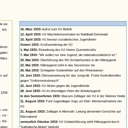
de sie
16. März 1933:
Aufruf zum HJ-Beitritt
a. NS-
12. April 1933:
HJ-Machtdemonstration im Waldbald Dünnwald
15. April 1933:
HJ besetzt sozialistisches Jugendheim
Ostern 1933:
Großwandertag der HJ
deren
1. Mai 1933:
Einweihung des HJ-Heims Quentelstraße
galen
7. Mai 1933:
"Wir wollen nur eine Jugend, die nationalsozialistisch ist."
t März
20. Mai 1933:
Überführung des NS-Schülerbundes in die Hitlerjugend
22. Mai 1933:
Hitlerjugend zieht in das Severinstor ein
26. Mai 1933:
Schlageter-Gedenkfeier auf den Rheinwiesen
n auf
14. Juni 1933:
Dienstanweisung für das Jungvolk: Frühe Kontrollstreifen
gegen "Uniformmissbrauch"
22. Juni 1933:
HJ-Aktion gegen die Jugendbünde
28. Juni 1933:
HJ im ehemaligen Heim der Arbeiterjugend
s 1939
In den Sommerferien 1933:
Massen-Zeltlager der HJ in der Wahner Heide
11. August 1933:
Fünf Jugendlager rings um Köln: Werbemaßnahme der
HJ
rm von
21. August 1933:
Zeltlager in Altenrath: Leitung dementiert Gerüchte auf
s HJ-
Elternabend
es NS-
vermutlich Oktober 1933:
HJ-Gebietsführung sieht Hitlerjugend durch
 Leben
"katholische Aktion" bedroht