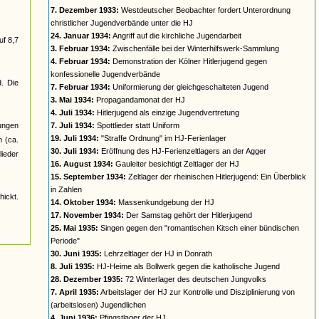
7. Dezember 1933:
Westdeutscher Beobachter fordert Unterordnung
christlicher Jugendverbände unter die HJ
24. Januar 1934:
Angriff auf die kirchliche Jugendarbeit
uf 8,7
3. Februar 1934:
Zwischenfälle bei der Winterhilfswerk-Sammlung
4. Februar 1934:
Demonstration der Kölner Hitlerjugend gegen
konfessionelle Jugendverbände
d. Die
7. Februar 1934:
Uniformierung der gleichgeschalteten Jugend
3. Mai 1934:
Propagandamonat der HJ
4. Juli 1934:
Hitlerjugend als einzige Jugendvertretung
jungen
7. Juli 1934:
Spottlieder statt Uniform
19. Juli 1934:
"Straffe Ordnung" im HJ-Ferienlager
n (ca.
30. Juli 1934:
Eröffnung des HJ-Ferienzeltlagers an der Agger
ieder
16. August 1934:
Gauleiter besichtigt Zeltlager der HJ
15. September 1934:
Zeltlager der rheinischen Hitlerjugend: Ein Überblick
in Zahlen
ickt.
14. Oktober 1934:
Massenkundgebung der HJ
17. November 1934:
Der Samstag gehört der Hitlerjugend
25. Mai 1935:
Singen gegen den "romantischen Kitsch einer bündischen
Periode"
30. Juni 1935:
Lehrzeltlager der HJ in Donrath
8. Juli 1935:
HJ-Heime als Bollwerk gegen die katholische Jugend
28. Dezember 1935:
72 Winterlager des deutschen Jungvolks
7. April 1935:
Arbeitslager der HJ zur Kontrolle und Disziplinierung von
(arbeitslosen) Jugendlichen
4. Juni 1936:
Pfingstlager der HJ