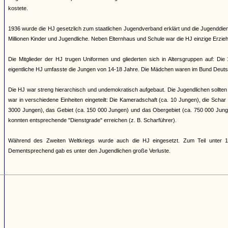
kostete.
1936 wurde die HJ gesetzlich zum staatlichen Jugendverband erklärt und die Jugenddienst
Millionen Kinder und Jugendliche. Neben Elternhaus und Schule war die HJ einzige Erziehun
Die Mitglieder der HJ trugen Uniformen und gliederten sich in Altersgruppen auf: Di
eigentliche HJ umfasste die Jungen von 14-18 Jahre. Die Mädchen waren im Bund Deuts
Die HJ war streng hierarchisch und undemokratisch aufgebaut. Die Jugendlichen sollten 
war in verschiedene Einheiten eingeteilt: Die Kameradschaft (ca. 10 Jungen), die Scha
3000 Jungen), das Gebiet (ca. 150 000 Jungen) und das Obergebiet (ca. 750 000 Jung
konnten entsprechende "Dienstgrade" erreichen (z. B. Scharführer).
Während des Zweiten Weltkriegs wurde auch die HJ eingesetzt. Zum Teil unter 17
Dementsprechend gab es unter den Jugendlichen große Verluste.