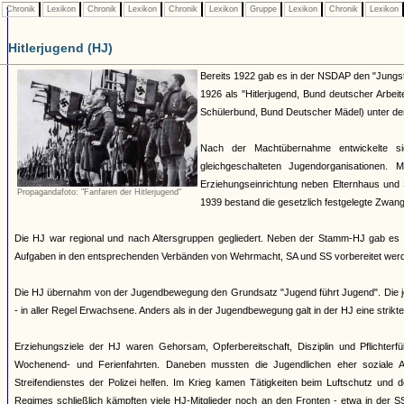
Chronik
Lexikon
Chronik
Lexikon
Chronik
Lexikon
Gruppe
Lexikon
Chronik
Lexikon
Hitlerjugend (HJ)
Bereits 1922 gab es in der NSDAP den "Jungst
1926 als "Hitlerjugend, Bund deutscher Arbei
Schülerbund, Bund Deutscher Mädel) unter dem 
Nach der Machtübernahme entwickelte si
gleichgeschalteten Jugendorganisationen
Erziehungseinrichtung neben Elternhaus und 
Propagandafoto: "Fanfaren der Hitlerjugend"
1939 bestand die gesetzlich festgelegte Zwang
Die HJ war regional und nach Altersgruppen gegliedert. Neben der Stamm-HJ gab es S
Aufgaben in den entsprechenden Verbänden von Wehrmacht, SA und SS vorbereitet werde
Die HJ übernahm von der Jugendbewegung den Grundsatz "Jugend führt Jugend". Die jew
- in aller Regel Erwachsene. Anders als in der Jugendbewegung galt in der HJ eine strik
Erziehungsziele der HJ waren Gehorsam, Opferbereitschaft, Disziplin und Pflichterfü
Wochenend- und Ferienfahrten. Daneben mussten die Jugendlichen eher soziale A
Streifendienstes der Polizei helfen. Im Krieg kamen Tätigkeiten beim Luftschutz und
Regimes schließlich kämpften viele HJ-Mitglieder noch an den Fronten - etwa in der S