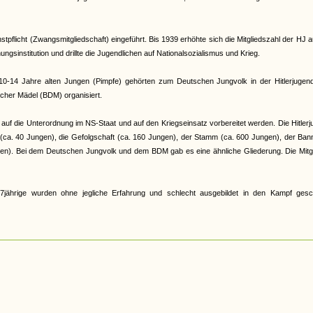
pflicht (Zwangsmitgliedschaft) eingeführt. Bis 1939 erhöhte sich die Mitgliedszahl der HJ a
gsinstitution und drillte die Jugendlichen auf Nationalsozialismus und Krieg.
e 10-14 Jahre alten Jungen (Pimpfe) gehörten zum Deutschen Jungvolk in der Hitlerjugen
cher Mädel (BDM) organisiert.
auf die Unterordnung im NS-Staat und auf den Kriegseinsatz vorbereitet werden. Die Hitler
r (ca. 40 Jungen), die Gefolgschaft (ca. 160 Jungen), der Stamm (ca. 600 Jungen), der Ban
en). Bei dem Deutschen Jungvolk und dem BDM gab es eine ähnliche Gliederung. Die Mitgl
jährige wurden ohne jegliche Erfahrung und schlecht ausgebildet in den Kampf gesch