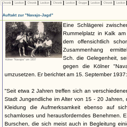
Chronik
Lexikon
Chronik
Lexikon
Chronik
Lexikon
Gruppe
Lexikon
Chronik
Lexikon
Auftakt zur "Navajo-Jagd"
Eine Schlägerei zwisch
Rummelplatz in Kalk am
dem offensichtlich sch
Zusammenhang ermitte
Sch. die Gelegenheit, se
Kölner "Navajos" um 1937
gegen die Kölner "Nava
umzusetzen. Er berichtet am 15. September 1937:
"Seit etwa 2 Jahren treffen sich an verschieden
Stadt Jungendliche im Alter von 15 - 20 Jahren, d
Kleidung die Aufmerksamkeit ebenso auf sich
schamloses und herausforderndes Benehmen. Es 
Burschen, die sich meist auch in Begleitung ein