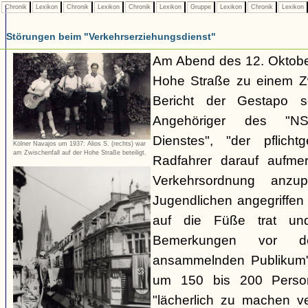
Chronik
Lexikon
Chronik
Lexikon
Chronik
Lexikon
Gruppe
Lexikon
Chronik
Lexikon
Störungen beim "Verkehrserziehungsdienst"
Am Abend des 12. Oktobe
Hohe Straße zu einem Zw
Bericht der Gestapo so
Angehöriger des "NSKK
Dienstes", "der pflich
Kölner Navajos um 1937: Alios S. (rechts) war
am Zwischenfall auf der Hohe Straße beteiligt.
Radfahrer darauf aufme
Verkehrsordnung anzu
Jugendlichen angegriffe
auf die Füße trat und
Bemerkungen vor d
ansammelnden Publikum" 
um 150 bis 200 Perso
"lächerlich zu machen v