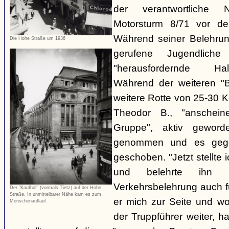
der verantwortliche 
Motorsturm 8/71 vor de
Während seiner Belehru
Die Hohe Straße um 1936
gerufene Jugendliche
"herausfordernde Ha
Während der weiteren "B
weitere Rotte von 25-30 K
Theodor B., "anschein
Gruppe", aktiv gewor
genommen und es gegen
geschoben. "Jetzt stellte
und belehrte ihn 
Verkehrsbelehrung auch für
Der "Kaufhof" (vormals Tietz) auf der Hohe
Straße. In unmittelbarer Nähe kam es zum
er mich zur Seite und wol
Menschenauflauf.
der Truppführer weiter,