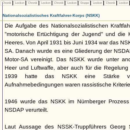
Chronik
Lexikon
Chronik
Lexikon
Chronik
Lexikon
Gruppe
Lexikon
Chronik
Lexikon
Nationalsozialistisches Kraftfahrer-Korps (NSKK)
Die Aufgabe des Nationalsozialistischen Kraftfa
"motorische Ertüchtigung der Jugend" und die K
Heeres. Von April 1931 bis Juni 1934 war das NS
SA. Danach wurde es eine Gliederung der NSDAP
Motor-SA vereinigt. Das NSKK wurde unter and
Heer und Luftwaffe, aber auch für die Regelung 
1939 hatte das NSKK eine Stärke 
Aufnahmebedingungen waren rassistische Kriterie
1946 wurde das NSKK im Nürnberger Prozess a
NSDAP verurteilt.
Laut Aussage des NSSK-Truppführers Georg 