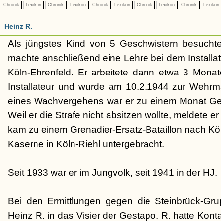
Chronik
Lexikon
Chronik
Lexikon
Chronik
Lexikon
Chronik
Lexikon
Chronik
Lexikon
Heinz R.
Als jüngstes Kind von 5 Geschwistern besuchte
machte anschließend eine Lehre bei dem Installate
Köln-Ehrenfeld. Er arbeitete dann etwa 3 Monat
Installateur und wurde am 10.2.1944 zur Wehr
eines Wachvergehens war er zu einem Monat Gefä
Weil er die Strafe nicht absitzen wollte, meldete er s
kam zu einem Grenadier-Ersatz-Bataillon nach Köl
Kaserne in Köln-Riehl untergebracht.
Seit 1933 war er im Jungvolk, seit 1941 in der HJ.
Bei den Ermittlungen gegen die Steinbrück-Gru
Heinz R. in das Visier der Gestapo. R. hatte Kont