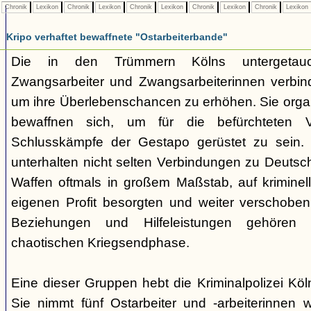
Chronik
Lexikon
Chronik
Lexikon
Chronik
Lexikon
Chronik
Lexikon
Chronik
Lexikon
Kripo verhaftet bewaffnete "Ostarbeiterbande"
Die in den Trümmern Kölns untergetauc
Zwangsarbeiter und Zwangsarbeiterinnen verbin
um ihre Überlebenschancen zu erhöhen. Sie organ
bewaffnen sich, um für die befürchteten V
Schlusskämpfe der Gestapo gerüstet zu sein. 
unterhalten nicht selten Verbindungen zu Deutsc
Waffen oftmals in großem Maßstab, auf krimine
eigenen Profit besorgten und weiter verschobe
Beziehungen und Hilfeleistungen gehören z
chaotischen Kriegsendphase.
Eine dieser Gruppen hebt die Kriminalpolizei Kö
Sie nimmt fünf Ostarbeiter und -arbeiterinnen