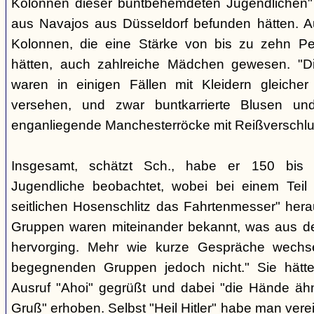
Kolonnen dieser buntbehemdeten Jugendlichen" 
aus Navajos aus Düsseldorf befunden hätten. A
Kolonnen, die eine Stärke von bis zu zehn Per
hätten, auch zahlreiche Mädchen gewesen. "Di
waren in einigen Fällen mit Kleidern gleicher
versehen, und zwar buntkarrierte Blusen un
enganliegende Manchesterröcke mit Reißverschlus
Insgesamt, schätzt Sch., habe er 150 bis 2
Jugendliche beobachtet, wobei bei einem Tei
seitlichen Hosenschlitz das Fahrtenmesser" hera
Gruppen waren miteinander bekannt, was aus de
hervorging. Mehr wie kurze Gespräche wechse
begegnenden Gruppen jedoch nicht." Sie hätt
Ausruf "Ahoi" gegrüßt und dabei "die Hände äh
Gruß" erhoben. Selbst "Heil Hitler" habe man ver