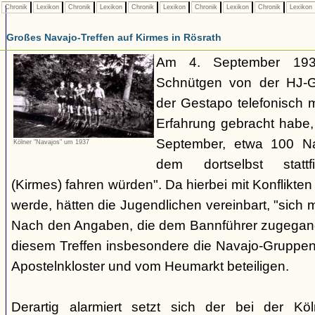
Chronik
Lexikon
Chronik
Lexikon
Chronik
Lexikon
Chronik
Lexikon
Chronik
Lexikon
Großes Navajo-Treffen auf Kirmes in Rösrath
Am 4. September 1937
Schnütgen von der HJ-Ge
der Gestapo telefonisch m
Erfahrung gebracht habe
September, etwa 100 N
Kölner "Navajos" um 1937
dem dortselbst stattf
(Kirmes) fahren würden". Da hierbei mit Konflikten
werde, hätten die Jugendlichen vereinbart, "sich 
Nach den Angaben, die dem Bannführer zugegang
diesem Treffen insbesondere die Navajo-Gruppen
Apostelnkloster und vom Heumarkt beteiligen.
Derartig alarmiert setzt sich der bei der K