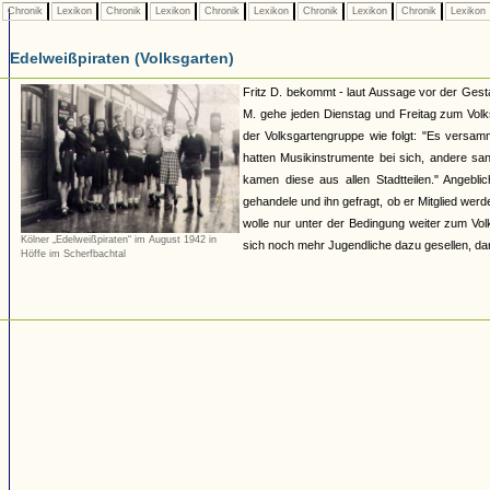
Chronik
Lexikon
Chronik
Lexikon
Chronik
Lexikon
Chronik
Lexikon
Chronik
Lexikon
Edelweißpiraten (Volksgarten)
Fritz D. bekommt - laut Aussage vor der Ges
M. gehe jeden Dienstag und Freitag zum Volk
der Volksgartengruppe wie folgt: "Es versam
hatten Musikinstrumente bei sich, andere sa
kamen diese aus allen Stadtteilen." Angeb
gehandele und ihn gefragt, ob er Mitglied we
wolle nur unter der Bedingung weiter zum V
Kölner „Edelweißpiraten“ im August 1942 in
sich noch mehr Jugendliche dazu gesellen, da
Höffe im Scherfbachtal