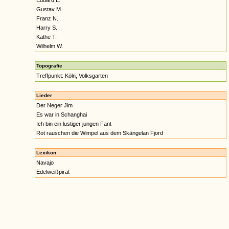
Eduard L.
Gustav M.
Franz N.
Harry S.
Käthe T.
Wilhelm W.
Topografie
Treffpunkt: Köln, Volksgarten
Lieder
Der Neger Jim
Es war in Schanghai
Ich bin ein lustiger jungen Fant
Rot rauschen die Wimpel aus dem Skängelan Fjord
Lexikon
Navajo
Edelweißpirat