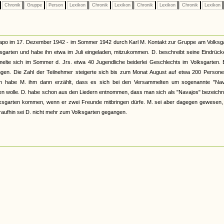
Chronik
Gruppe
Person
Lexikon
Chronik
Lexikon
Chronik
Lexikon
Chronik
Lexikon
tapo im 17. Dezember 1942 - im Sommer 1942 durch Karl M. Kontakt zur Gruppe am Volksga
sgarten und habe ihn etwa im Juli eingeladen, mitzukommen. D. beschreibt seine Eindrüc
melte sich im Sommer d. Jrs. etwa 40 Jugendliche beiderlei Geschlechts im Volksgarten. 
ngen. Die Zahl der Teilnehmer steigerte sich bis zum Monat August auf etwa 200 Persone
lich habe M. ihm dann erzählt, dass es sich bei den Versammelten um sogenannte "Nav
rden wolle. D. habe schon aus den Liedern entnommen, dass man sich als "Navajos" bezeichn
olksgarten kommen, wenn er zwei Freunde mitbringen dürfe. M. sei aber dagegen gewesen,
raufhin sei D. nicht mehr zum Volksgarten gegangen.