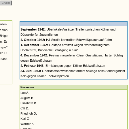
Gruppe
rten.
September 1942:
Überlokale Ansätze: Treffen zwischen Kölner und
ke von
Düsseldorfer Jugendlichen
Einige
4. Oktober 1942:
HJ-Streife kontrolliert Edelweißpiraten auf Fahrt
n. Es
1. Dezember 1942:
Gestapo ermittelt wegen "Vorbereitung zum
ajos"
Hochverrat, Bündische Betätigung u.a.m"
et. D.
4. Dezember 1942:
Festnahmewelle in Kölner Gaststätten: Harter Schlag
 dass
gegen Edelweißpiraten
4. Februar 1943:
Ermittlungen gegen Kölner Edelweißpiraten
23. Juni 1943:
Oberstaatsanwaltschaft erhebt Anklage beim Sondergericht
Köln gegen Kölner Edelweißpiraten
Personen
Leo A.
August B.
Elisabeth B.
Cilli D.
Friedrich D.
Karl G.
Werner K.