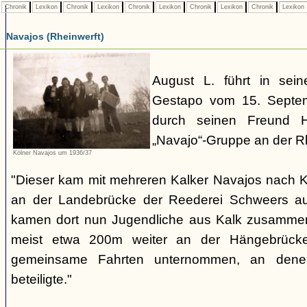
Chronik
Lexikon
Chronik
Lexikon
Chronik
Lexikon
Chronik
Lexikon
Chronik
Lexikon
Navajos (Rheinwerft)
August L. führt in sei
Gestapo vom 15. Septe
durch seinen Freund H
„Navajo“-Gruppe an der 
Kölner Navajos um 1936/37
"Dieser kam mit mehreren Kalker Navajos nach K
an der Landebrücke der Reederei Schweers auf
kamen dort nun Jugendliche aus Kalk zusammen.
meist etwa 200m weiter an der Hängebrück
gemeinsame Fahrten unternommen, an dene
beteiligte."