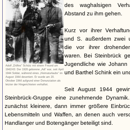
des waghalsigen Verha
Abstand zu ihm gehen.
Kurz vor ihrer Verhaftu
und S. außerdem zwei u
die vor ihrer drohenden
waren. Bei Steinbrück g
Jugendliche wie Johann 
Adolf „Dölfes“ Schütz mit einem Freund um
1942/43: Der 1926 geborene „Adi“ war, seit April
und Barthel Schink ein un
1944 Soldat, während eines „Heimaturlaubs“ im
August 1944 desertiert. Er wurde am 20.
Oktober 1944 aufgrund einer Denunziation als
letzter der Hingerichteten verhaftet.
Seit August 1944 gewin
Steinbrück-Gruppe eine zunehmende Dynamik.
zunächst kleinere, dann immer größere Einbrü
Lebensmitteln und Waffen, an denen auch versc
Handlanger und Botengänger beteiligt sind.