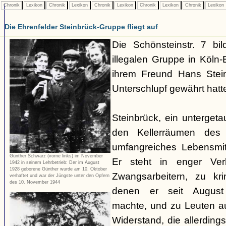
Chronik
Lexikon
Chronik
Lexikon
Chronik
Lexikon
Chronik
Lexikon
Chronik
Lexikon
Die Ehrenfelder Steinbrück-Gruppe fliegt auf
Die Schönsteinstr. 7 bil
illegalen Gruppe in Köln-E
ihrem Freund Hans Stein
Unterschlupf gewährt hatt
Steinbrück, ein untergetau
den Kellerräumen des 
umfangreiches Lebensmit
Günther Schwarz (vorne links) im November
Er steht in enger Ver
1942 in seinem Lehrbetrieb: Der im August
1928 geborene Günther wurde am 10. Oktober
Zwangsarbeitern, zu kri
verhaftet und war der Jüngste unter den Opfern
des 10. November 1944
denen er seit August
machte, und zu Leuten 
Widerstand, die allerdin