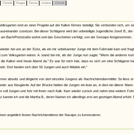
Chronik
Gruppe
Person
Lexikon
Chronik
ksgarten sind an einer Prügelei auf der Kalker Kirmes beteiligt. Sie verbünden sich, um si
auseinander zusetzen. Bei dieser Schlägerei wird der unbeteiligte Jugendliche Josef B., der 
r am Bach/Poststraße wohnt und das Geschehen verfolgt, von der Gestapo festgenommen.
h wieder bei uns an der Ecke, als ein mir unbekannter Junge mit dem Fahrrade kam und frag
ohl zum Volksgarten wären. A. stand bei mir, als der Junge nun sagte: "Wenn die anderen k
ie Kalker sind heute Abend da." Es war für mich klar, dass es sich um eine Schlägerei h
Rhein. Dort fanden sich über 50 Jungen und auch Mädels ein."
mer abseits und dirigierte von dort einzelne Jungens als Nachrichtenübermittler. So liess e
wieder aus Neugierde. Auf der Brücke hielten die Jungen ein Auto an, in dem ein älterer Mann
en voll Jungen und fuhr mit ihnen nach Kalk. Kam wieder zurück und nahm eine weitere Fuhr
otz kannte ich und die Martha B., deren Namen ich allerdings erst am gestrigen Abend erfuhr. 
inen angeblich festen Nachrichtendienst der Navajos zu konstruieren.