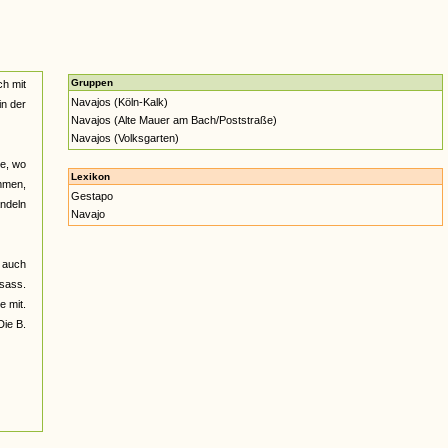
Gruppen
ch mit
Navajos (Köln-Kalk)
in der
Navajos (Alte Mauer am Bach/Poststraße)
Navajos (Volksgarten)
te, wo
Lexikon
ommen,
Gestapo
andeln
Navajo
r auch
 sass.
e mit.
Die B.