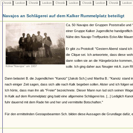
Chronik
Lexikon
Chronik
Lexikon
Chronik
Lexikon
Chronik
Lexikon
Chronik
Lexikon
Navajos an Schlägerei auf dem Kalker Rummelplatz beteiligt
Ca. 50 Navajos der Gruppen Poststraße und Vol
einer Gruppe Kalker Jugendliche handgreiflich 
Nähe des Navajo-Treffpunkts Ecke Alte Maue
Er gibt zu Protokoll: "Gestern Abend stand ic
die Clique sei. Ich antwortete, dass diese w
dann sollen sie an die Hängebrücke kommen, d
Kölner"Navojos" um 1937
solle. Ich ging daher aus Neugier mit A. zum 
Dann belastet B. die Jugendlichen "Kanotz" [Jakob Sch.] und Martha B.: "Kanotz stand im
nach einiger Zeit sagen, dass sich alle nach Kalk begeben sollen. Alster und ich folgen 
Ich hörte, dass man ihn als "Freier" bezeichnete. Dieser Mann nun lud sich seinen Wag
In Kalk auf dem Rummelplatz ging bald eine allgemeine Schlägerei los. [...] Lediglich Kan
fuhr dauernd mit dem Rade hin und her und vermittelte Botschaften."
Für den ermittelnden Gestapobeamten Sch. bilden diese Aussagen die Grundlage dafür, e