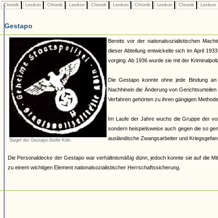
Chronik
Lexikon
Chronik
Lexikon
Chronik
Lexikon
Chronik
Lexikon
Chronik
Lexikon
Gestapo
Bereits vor der nationalsozialistischen Mach
dieser Abteilung entwickelte sich im April 19
vorging. Ab 1936 wurde sie mit der Kriminalpoli
Die Gestapo konnte ohne jede Bindung an
Nachhinein die Änderung von Gerichtsurteilen 
Verfahren gehörten zu ihren gängigen Methoden.
Im Laufe der Jahre wuchs die Gruppe der von 
sondern beispielsweise auch gegen die so ge
ausländische Zwangsarbeiter und Kriegsgefan
Siegel der Gestapo-Stelle Köln
Die Personaldecke der Gestapo war verhältnismäßig dünn, jedoch konnte sie auf die Mit
zu einem wichtigen Element nationalsozialistischer Herrschaftssicherung.