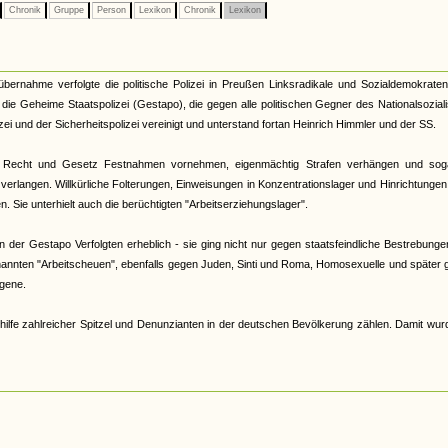
Chronik
Gruppe
Person
Lexikon
Chronik
Lexikon
tübernahme verfolgte die politische Polizei in Preußen Linksradikale und Sozialdemokrate
33 die Geheime Staatspolizei (Gestapo), die gegen alle politischen Gegner des Nationalsozia
zei und der Sicherheitspolizei vereinigt und unterstand fortan Heinrich Himmler und der SS.
 Recht und Gesetz Festnahmen vornehmen, eigenmächtig Strafen verhängen und sog
verlangen. Willkürliche Folterungen, Einweisungen in Konzentrationslager und Hinrichtunge
 Sie unterhielt auch die berüchtigten "Arbeitserziehungslager".
der Gestapo Verfolgten erheblich - sie ging nicht nur gegen staatsfeindliche Bestrebunge
nannten "Arbeitscheuen", ebenfalls gegen Juden, Sinti und Roma, Homosexuelle und später
gene.
hilfe zahlreicher Spitzel und Denunzianten in der deutschen Bevölkerung zählen. Damit wur