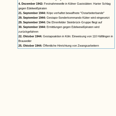
4. Dezember 1942:
Festnahmewelle in Kölner Gaststätten: Harter Schlag
gegen Edelweißpiraten
21. September 1944:
Kripo verhaftet bewaffnete "Ostarbeiterbande"
29. September 1944:
Gestapo-Sonderkommando Kütter wird eingesetzt
29. September 1944:
Die Ehrenfelder Steinbrück-Gruppe fliegt auf
30. September 1944:
Ermittlungen gegen Edelwewißpiraten wird
zurückgefahren
22. Oktober 1944:
Gestapoaktion in Köln: Einweisung von 110 Häftlingen in
Brauweiler
25. Oktober 1944:
Öffentliche Hinrichtung von Zwangsarbeitern