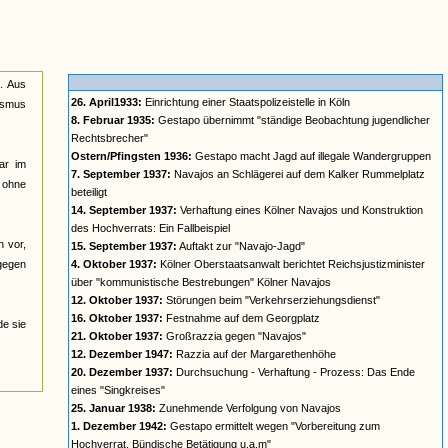
n. Aus
26. April1933:
Einrichtung einer Staatspolizeistelle in Köln
lismus
8. Februar 1935:
Gestapo übernimmt "ständige Beobachtung jugendlicher
Rechtsbrecher"
Ostern/Pfingsten 1936:
Gestapo macht Jagd auf illegale Wandergruppen
ar im
7. September 1937:
Navajos an Schlägerei auf dem Kalker Rummelplatz
n ohne
beteiligt
14. September 1937:
Verhaftung eines Kölner Navajos und Konstruktion
des Hochverrats: Ein Fallbeispiel
n vor,
15. September 1937:
Auftakt zur "Navajo-Jagd"
 gegen
4. Oktober 1937:
Kölner Oberstaatsanwalt berichtet Reichsjustizminister
über "kommunistische Bestrebungen" Kölner Navajos
12. Oktober 1937:
Störungen beim "Verkehrserziehungsdienst"
16. Oktober 1937:
Festnahme auf dem Georgplatz
de sie
21. Oktober 1937:
Großrazzia gegen "Navajos"
12. Dezember 1947:
Razzia auf der Margarethenhöhe
20. Dezember 1937:
Durchsuchung - Verhaftung - Prozess: Das Ende
eines "Singkreises"
25. Januar 1938:
Zunehmende Verfolgung von Navajos
1. Dezember 1942:
Gestapo ermittelt wegen "Vorbereitung zum
Hochverrat, Bündische Betätigung u.a.m"