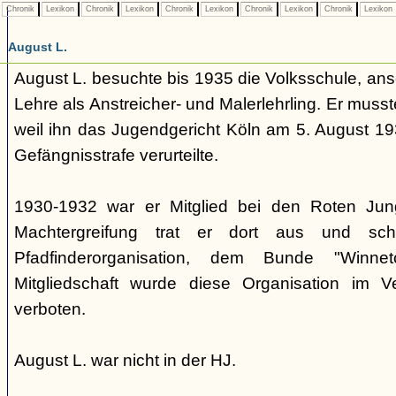
Chronik
Lexikon
Chronik
Lexikon
Chronik
Lexikon
Chronik
Lexikon
Chronik
Lexikon
August L.
August L. besuchte bis 1935 die Volksschule, an
Lehre als Anstreicher- und Malerlehrling. Er muss
weil ihn das Jugendgericht Köln am 5. August 19
Gefängnisstrafe verurteilte.
1930-1932 war er Mitglied bei den Roten Jung
Machtergreifung trat er dort aus und schl
Pfadfinderorganisation, dem Bunde "Winn
Mitgliedschaft wurde diese Organisation im 
verboten.
August L. war nicht in der HJ.