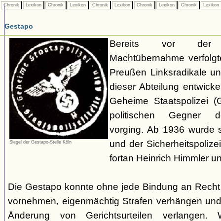
Chronik
Lexikon
Chronik
Lexikon
Chronik
Lexikon
Chronik
Lexikon
Chronik
Lexikon
Gestapo
Bereits vor der nat
Machtübernahme verfolgte 
Preußen Linksradikale u
dieser Abteilung entwicke
Geheime Staatspolizei (
politischen Gegner de
vorging. Ab 1936 wurde si
und der Sicherheitspolize
Siegel der Gestapo-Stelle Köln
fortan Heinrich Himmler u
Die Gestapo konnte ohne jede Bindung an Rech
vornehmen, eigenmächtig Strafen verhängen und
Änderung von Gerichtsurteilen verlangen. Wi