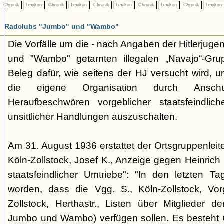
Chronik
Lexikon
Chronik
Lexikon
Chronik
Lexikon
Chronik
Lexikon
Chronik
Lexikon
Radclubs "Jumbo" und "Wambo"
Die Vorfälle um die - nach Angaben der Hitlerjuge
und "Wambo" getarnten illegalen „Navajo“-Grup
Beleg dafür, wie seitens der HJ versucht wird, 
die eigene Organisation durch Ansch
Heraufbeschwören vorgeblicher staatsfeindlich
unsittlicher Handlungen auszuschalten.
Am 31. August 1936 erstattet der Ortsgruppenlei
Köln-Zollstock, Josef K., Anzeige gegen Heinric
staatsfeindlicher Umtriebe": "In den letzten Tage
worden, dass die Vgg. S., Köln-Zollstock, Vorg
Zollstock, Herthastr., Listen über Mitglieder d
Jumbo und Wambo) verfügen sollen. Es besteht G