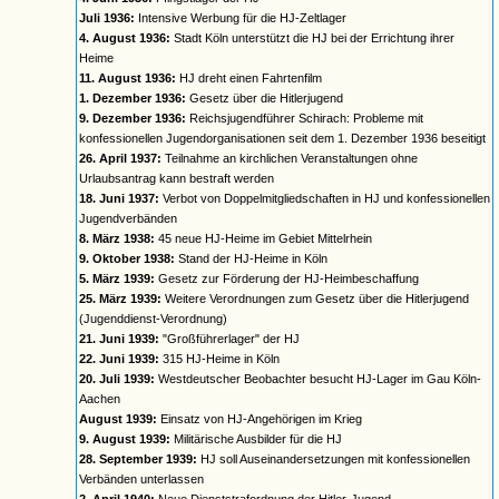
Juli 1936:
Intensive Werbung für die HJ-Zeltlager
4. August 1936:
Stadt Köln unterstützt die HJ bei der Errichtung ihrer
Heime
11. August 1936:
HJ dreht einen Fahrtenfilm
1. Dezember 1936:
Gesetz über die Hitlerjugend
9. Dezember 1936:
Reichsjugendführer Schirach: Probleme mit
konfessionellen Jugendorganisationen seit dem 1. Dezember 1936 beseitigt
26. April 1937:
Teilnahme an kirchlichen Veranstaltungen ohne
Urlaubsantrag kann bestraft werden
18. Juni 1937:
Verbot von Doppelmitgliedschaften in HJ und konfessionellen
Jugendverbänden
8. März 1938:
45 neue HJ-Heime im Gebiet Mittelrhein
9. Oktober 1938:
Stand der HJ-Heime in Köln
5. März 1939:
Gesetz zur Förderung der HJ-Heimbeschaffung
25. März 1939:
Weitere Verordnungen zum Gesetz über die Hitlerjugend
(Jugenddienst-Verordnung)
21. Juni 1939:
"Großführerlager" der HJ
22. Juni 1939:
315 HJ-Heime in Köln
20. Juli 1939:
Westdeutscher Beobachter besucht HJ-Lager im Gau Köln-
Aachen
August 1939:
Einsatz von HJ-Angehörigen im Krieg
9. August 1939:
Militärische Ausbilder für die HJ
28. September 1939:
HJ soll Auseinandersetzungen mit konfessionellen
Verbänden unterlassen