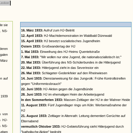
Lexikon
de sie
16. März 1933:
Aufruf zum HJ-Beitritt
a. NS-
12. April 1933:
HJ-Machtdemonstration im Waldbald Dünnwald
15. April 1933:
HJ besetzt sozialistisches Jugendheim
Ostern 1933:
Großwandertag der HJ
deren
1. Mai 1933:
Einweihung des HJ-Heims Quentelstraße
galen
7. Mai 1933:
"Wir wollen nur eine Jugend, die nationalsozialistisch ist."
t März
20. Mai 1933:
Überführung des NS-Schülerbundes in die Hitlerjugend
22. Mai 1933:
Hitlerjugend zieht in das Severinstor ein
26. Mai 1933:
Schlageter-Gedenkfeier auf den Rheinwiesen
n auf
14. Juni 1933:
Dienstanweisung für das Jungvolk: Frühe Kontrollstreifen
gegen "Uniformmissbrauch"
22. Juni 1933:
HJ-Aktion gegen die Jugendbünde
28. Juni 1933:
HJ im ehemaligen Heim der Arbeiterjugend
s 1939
In den Sommerferien 1933:
Massen-Zeltlager der HJ in der Wahner Heide
11. August 1933:
Fünf Jugendlager rings um Köln: Werbemaßnahme der
HJ
rm von
21. August 1933:
Zeltlager in Altenrath: Leitung dementiert Gerüchte auf
s HJ-
Elternabend
es NS-
vermutlich Oktober 1933:
HJ-Gebietsführung sieht Hitlerjugend durch
 Leben
"katholische Aktion" bedroht