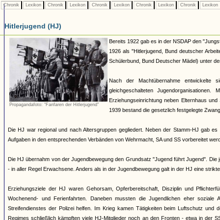
Chronik
Lexikon
Chronik
Lexikon
Chronik
Lexikon
Chronik
Lexikon
Chronik
Lexikon
Hitlerjugend (HJ)
Bereits 1922 gab es in der NSDAP den "Jungst
1926 als "Hitlerjugend, Bund deutscher Arbei
Schülerbund, Bund Deutscher Mädel) unter dem 
Nach der Machtübernahme entwickelte si
gleichgeschalteten Jugendorganisationen
Erziehungseinrichtung neben Elternhaus und 
Propagandafoto: "Fanfaren der Hitlerjugend"
1939 bestand die gesetzlich festgelegte Zwang
Die HJ war regional und nach Altersgruppen gegliedert. Neben der Stamm-HJ gab es S
Aufgaben in den entsprechenden Verbänden von Wehrmacht, SA und SS vorbereitet werde
Die HJ übernahm von der Jugendbewegung den Grundsatz "Jugend führt Jugend". Die jew
- in aller Regel Erwachsene. Anders als in der Jugendbewegung galt in der HJ eine strik
Erziehungsziele der HJ waren Gehorsam, Opferbereitschaft, Disziplin und Pflichterfü
Wochenend- und Ferienfahrten. Daneben mussten die Jugendlichen eher soziale A
Streifendienstes der Polizei helfen. Im Krieg kamen Tätigkeiten beim Luftschutz und
Regimes schließlich kämpften viele HJ-Mitglieder noch an den Fronten - etwa in der S