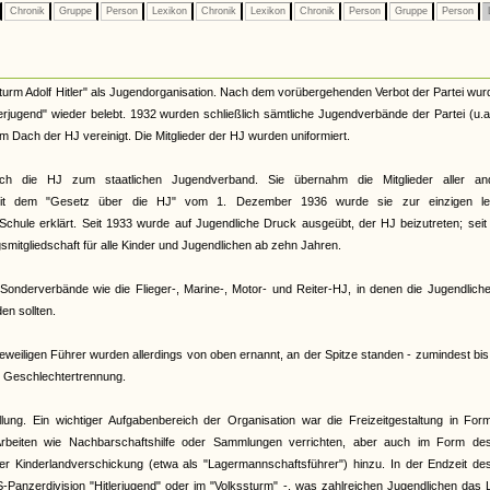
Chronik
Gruppe
Person
Lexikon
Chronik
Lexikon
Chronik
Person
Gruppe
Person
urm Adolf Hitler" als Jugendorganisation. Nach dem vorübergehenden Verbot der Partei wur
terjugend" wieder belebt. 1932 wurden schließlich sämtliche Jugendverbände der Partei (u.
Dach der HJ vereinigt. Die Mitglieder der HJ wurden uniformiert.
ch die HJ zum staatlichen Jugendverband. Sie übernahm die Mitglieder aller an
. Mit dem "Gesetz über die HJ" vom 1. Dezember 1936 wurde sie zur einzigen le
Schule erklärt. Seit 1933 wurde auf Jugendliche Druck ausgeübt, der HJ beizutreten; sei
smitgliedschaft für alle Kinder und Jugendlichen ab zehn Jahren.
onderverbände wie die Flieger-, Marine-, Motor- und Reiter-HJ, in denen die Jugendliche
n sollten.
eiligen Führer wurden allerdings von oben ernannt, an der Spitze standen - zumindest bi
te Geschlechtertrennung.
llung. Ein wichtiger Aufgabenbereich der Organisation war die Freizeitgestaltung in Fo
rbeiten wie Nachbarschaftshilfe oder Sammlungen verrichten, aber auch im Form de
 der Kinderlandverschickung (etwa als "Lagermannschaftsführer") hinzu. In der Endzeit d
S-Panzerdivision "Hitlerjugend" oder im "Volkssturm" -, was zahlreichen Jugendlichen das