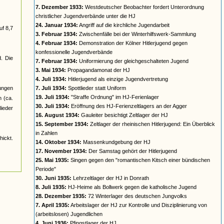
7. Dezember 1933:
Westdeutscher Beobachter fordert Unterordnung
christlicher Jugendverbände unter die HJ
24. Januar 1934:
Angriff auf die kirchliche Jugendarbeit
uf 8,7
3. Februar 1934:
Zwischenfälle bei der Winterhilfswerk-Sammlung
4. Februar 1934:
Demonstration der Kölner Hitlerjugend gegen
konfessionelle Jugendverbände
d. Die
7. Februar 1934:
Uniformierung der gleichgeschalteten Jugend
3. Mai 1934:
Propagandamonat der HJ
4. Juli 1934:
Hitlerjugend als einzige Jugendvertretung
jungen
7. Juli 1934:
Spottlieder statt Uniform
19. Juli 1934:
"Straffe Ordnung" im HJ-Ferienlager
n (ca.
30. Juli 1934:
Eröffnung des HJ-Ferienzeltlagers an der Agger
ieder
16. August 1934:
Gauleiter besichtigt Zeltlager der HJ
15. September 1934:
Zeltlager der rheinischen Hitlerjugend: Ein Überblick
in Zahlen
ickt.
14. Oktober 1934:
Massenkundgebung der HJ
17. November 1934:
Der Samstag gehört der Hitlerjugend
25. Mai 1935:
Singen gegen den "romantischen Kitsch einer bündischen
Periode"
30. Juni 1935:
Lehrzeltlager der HJ in Donrath
8. Juli 1935:
HJ-Heime als Bollwerk gegen die katholische Jugend
28. Dezember 1935:
72 Winterlager des deutschen Jungvolks
7. April 1935:
Arbeitslager der HJ zur Kontrolle und Disziplinierung von
(arbeitslosen) Jugendlichen
4. Juni 1936:
Pfingstlager der HJ