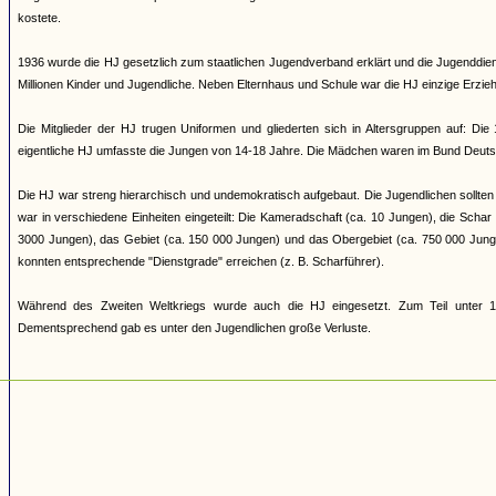
kostete.
1936 wurde die HJ gesetzlich zum staatlichen Jugendverband erklärt und die Jugenddienst
Millionen Kinder und Jugendliche. Neben Elternhaus und Schule war die HJ einzige Erziehun
Die Mitglieder der HJ trugen Uniformen und gliederten sich in Altersgruppen auf: Di
eigentliche HJ umfasste die Jungen von 14-18 Jahre. Die Mädchen waren im Bund Deuts
Die HJ war streng hierarchisch und undemokratisch aufgebaut. Die Jugendlichen sollten 
war in verschiedene Einheiten eingeteilt: Die Kameradschaft (ca. 10 Jungen), die Scha
3000 Jungen), das Gebiet (ca. 150 000 Jungen) und das Obergebiet (ca. 750 000 Jung
konnten entsprechende "Dienstgrade" erreichen (z. B. Scharführer).
Während des Zweiten Weltkriegs wurde auch die HJ eingesetzt. Zum Teil unter 17
Dementsprechend gab es unter den Jugendlichen große Verluste.