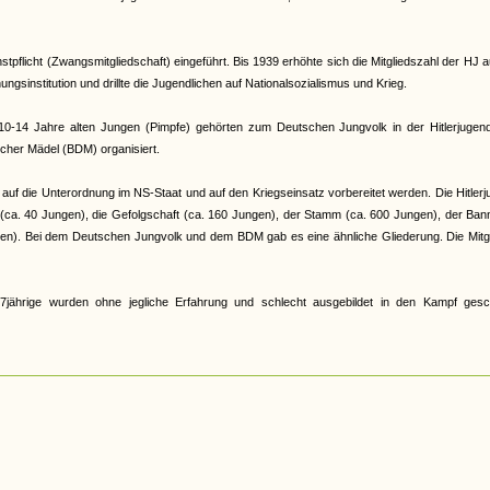
pflicht (Zwangsmitgliedschaft) eingeführt. Bis 1939 erhöhte sich die Mitgliedszahl der HJ a
gsinstitution und drillte die Jugendlichen auf Nationalsozialismus und Krieg.
e 10-14 Jahre alten Jungen (Pimpfe) gehörten zum Deutschen Jungvolk in der Hitlerjugen
cher Mädel (BDM) organisiert.
auf die Unterordnung im NS-Staat und auf den Kriegseinsatz vorbereitet werden. Die Hitler
r (ca. 40 Jungen), die Gefolgschaft (ca. 160 Jungen), der Stamm (ca. 600 Jungen), der Ban
en). Bei dem Deutschen Jungvolk und dem BDM gab es eine ähnliche Gliederung. Die Mitgl
jährige wurden ohne jegliche Erfahrung und schlecht ausgebildet in den Kampf gesch