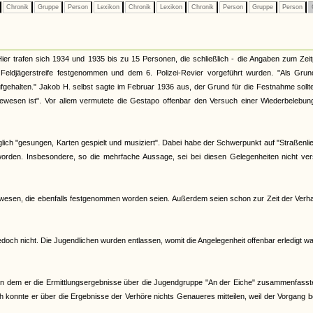
Chronik
Gruppe
Person
Lexikon
Chronik
Lexikon
Chronik
Person
Gruppe
Person
er trafen sich 1934 und 1935 bis zu 15 Personen, die schließlich - die Angaben zum Zei
Feldjägerstreife festgenommen und dem 6. Polizei-Revier vorgeführt wurden. "Als Grun
ehalten." Jakob H. selbst sagte im Februar 1936 aus, der Grund für die Festnahme sollt
gewesen ist". Vor allem vermutete die Gestapo offenbar den Versuch einer Wiederbelebun
glich "gesungen, Karten gespielt und musiziert". Dabei habe der Schwerpunkt auf "Straßenli
worden. Insbesondere, so die mehrfache Aussage, sei bei diesen Gelegenheiten nicht ver
wesen, die ebenfalls festgenommen worden seien. Außerdem seien schon zur Zeit der Verha
edoch nicht. Die Jugendlichen wurden entlassen, womit die Angelegenheit offenbar erledigt wa
in dem er die Ermittlungsergebnisse über die Jugendgruppe "An der Eiche" zusammenfasste
h konnte er über die Ergebnisse der Verhöre nichts Genaueres mitteilen, weil der Vorgang b