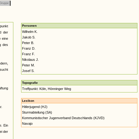
Gruppe
Personen
tpunkt
Wilhelm K.
d der
Jakob S.
e eine
Peter B.
g des
Franz D.
Franz F.
Nikolaus J.
edern,
Peter M.
sucht
Josef S.
Topografie
ftung
Treffpunkt: Köln, Hönninger Weg
Lexikon
r.
Hitlerjugend (HJ)
Sturmabteilung (SA)
Kommunistischer Jugenverband Deutschlands (KJVD)
Navajo
. Ein
ei der