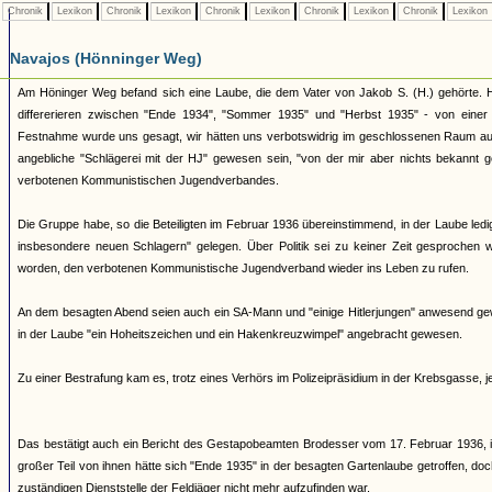
Chronik
Lexikon
Chronik
Lexikon
Chronik
Lexikon
Chronik
Lexikon
Chronik
Lexikon
Navajos (Hönninger Weg)
Am Höninger Weg befand sich eine Laube, die dem Vater von Jakob S. (H.) gehörte. Hi
differerieren zwischen "Ende 1934", "Sommer 1935" und "Herbst 1935" - von einer 
Festnahme wurde uns gesagt, wir hätten uns verbotswidrig im geschlossenen Raum aufg
angebliche "Schlägerei mit der HJ" gewesen sein, "von der mir aber nichts bekannt 
verbotenen Kommunistischen Jugendverbandes.
Die Gruppe habe, so die Beteiligten im Februar 1936 übereinstimmend, in der Laube ledi
insbesondere neuen Schlagern" gelegen. Über Politik sei zu keiner Zeit gesprochen 
worden, den verbotenen Kommunistische Jugendverband wieder ins Leben zu rufen.
An dem besagten Abend seien auch ein SA-Mann und "einige Hitlerjungen" anwesend ge
in der Laube "ein Hoheitszeichen und ein Hakenkreuzwimpel" angebracht gewesen.
Zu einer Bestrafung kam es, trotz eines Verhörs im Polizeipräsidium in der Krebsgasse, j
Das bestätigt auch ein Bericht des Gestapobeamten Brodesser vom 17. Februar 1936, 
großer Teil von ihnen hätte sich "Ende 1935" in der besagten Gartenlaube getroffen, doc
zuständigen Dienststelle der Feldjäger nicht mehr aufzufinden war.