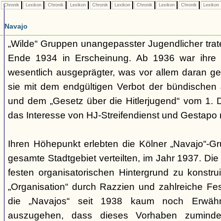
Chronik
Lexikon
Chronik
Lexikon
Chronik
Lexikon
Chronik
Lexikon
Chronik
Lexikon
Navajo
„Wilde“ Gruppen unangepasster Jugendlicher trate
Ende 1934 in Erscheinung. Ab 1936 war ihre 
wesentlich ausgeprägter, was vor allem daran ge
sie mit dem endgültigen Verbot der bündischen
und dem „Gesetz über die Hitlerjugend“ vom 1. 
das Interesse von HJ-Streifendienst und Gestapo 
Ihren Höhepunkt erlebten die Kölner „Navajo“-Gr
gesamte Stadtgebiet verteilten, im Jahr 1937. Di
festen organisatorischen Hintergrund zu konstru
„Organisation“ durch Razzien und zahlreiche F
die „Navajos“ seit 1938 kaum noch Erwähn
auszugehen, dass dieses Vorhaben zumindes