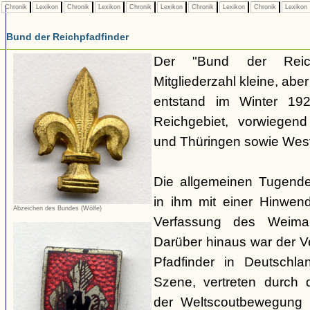
Chronik
Lexikon
Chronik
Lexikon
Chronik
Lexikon
Chronik
Lexikon
Chronik
Lexikon
Bund der Reichpfadfinder
Der "Bund der Reich
Mitgliederzahl kleine, ab
entstand im Winter 19
Reichgebiet, vorwiegen
und Thüringen sowie Westf
Die allgemeinen Tugende
in ihm mit einer Hinwen
Abzeichen des Bundes (Wölfe)
Verfassung des Weimar
Darüber hinaus war der 
Pfadfinder in Deutschla
Szene, vertreten durch d
der Weltscoutbewegung