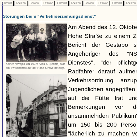
Chronik
Lexikon
Chronik
Lexikon
Chronik
Lexikon
Chronik
Lexikon
Chronik
Lexikon
Störungen beim "Verkehrserziehungsdienst"
Am Abend des 12. Oktobe
Hohe Straße zu einem Zw
Bericht der Gestapo so
Angehöriger des "NSKK
Dienstes", "der pflich
Kölner Navajos um 1937: Alios S. (rechts) war
am Zwischenfall auf der Hohe Straße beteiligt.
Radfahrer darauf aufme
Verkehrsordnung anzu
Jugendlichen angegriffe
auf die Füße trat und
Bemerkungen vor d
ansammelnden Publikum" 
um 150 bis 200 Perso
"lächerlich zu machen v