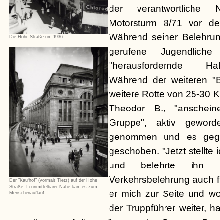
der verantwortliche 
Motorsturm 8/71 vor de
Während seiner Belehru
Die Hohe Straße um 1936
gerufene Jugendliche
"herausfordernde Ha
Während der weiteren "B
weitere Rotte von 25-30 K
Theodor B., "anschein
Gruppe", aktiv gewor
genommen und es gegen
geschoben. "Jetzt stellte
und belehrte ihn 
Verkehrsbelehrung auch für
Der "Kaufhof" (vormals Tietz) auf der Hohe
Straße. In unmittelbarer Nähe kam es zum
er mich zur Seite und wol
Menschenauflauf.
der Truppführer weiter,